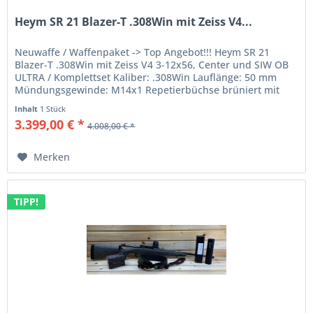
Heym SR 21 Blazer-T .308Win mit Zeiss V4...
Neuwaffe / Waffenpaket -> Top Angebot!!! Heym SR 21
Blazer-T .308Win mit Zeiss V4 3-12x56, Center und SIW OB
ULTRA / Komplettset Kaliber: .308Win Lauflänge: 50 mm
Mündungsgewinde: M14x1 Repetierbüchse brüniert mit
Heymriemen (Neopren)...
Inhalt
1 Stück
3.399,00 € *
4.008,00 € *
Merken
TIPP!