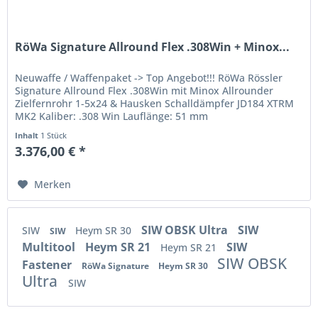
RöWa Signature Allround Flex .308Win + Minox...
Neuwaffe / Waffenpaket -> Top Angebot!!! RöWa Rössler
Signature Allround Flex .308Win mit Minox Allrounder
Zielfernrohr 1-5x24 & Hausken Schalldämpfer JD184 XTRM
MK2 Kaliber: .308 Win Lauflänge: 51 mm
Mündungsgewinde: M15x1...
Inhalt
1 Stück
3.376,00 € *
Merken
SIW OBSK Ultra
SIW
SIW
Heym SR 30
SIW
Multitool
Heym SR 21
SIW
Heym SR 21
SIW OBSK
Fastener
RöWa Signature
Heym SR 30
Ultra
SIW