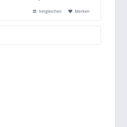
Bestens für Pard NV007 und
andere...
Vergleichen
Merken