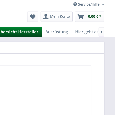
Service/Hilfe
Mein Konto
0,00 € *
bersicht Hersteller
Ausrüstung
Hier geht es zu Fer
