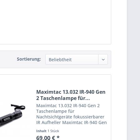
Sortierung:
Maximtac 13.032 IR-940 Gen
2 Taschenlampe für...
Maximtac 13.032 IR-940 Gen 2
Taschenlampe für
Nachtsichtgeräte fokussierbarer
IR Aufheller Maximtac IR-940 Gen
2 hat 3 Leuchtstufen, ist mit
Inhalt
1 Stück
leisem Endschalter ausgestattet
69,00 € *
und lässt sich fokussieren.