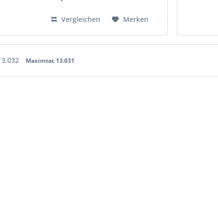
für die Nachtjagd entwickelt
wurde! Maximtac...
Vergleichen
Merken
13.032
Maximtac 13.031