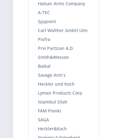
Hatsan Arms Company
A-TEC
Spypoint
Carl Walther GmbH UIm
Pixfra
Prvi Partizan A.D.
Smith&Wesson
Baikal
Savage Arm´s
Heckler und Koch
Lyman Products Corp
Istambul Silah
FAM Pionki
SAGA
Heckler&Koch
Nammo Schönebeck