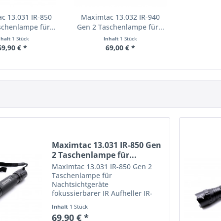
c 13.031 IR-850
Maximtac 13.032 IR-940
chenlampe für...
Gen 2 Taschenlampe für...
nhalt
1 Stück
Inhalt
1 Stück
69,90 € *
69,00 € *
Maximtac 13.031 IR-850 Gen
2 Taschenlampe für...
Maximtac 13.031 IR-850 Gen 2
Taschenlampe für
Nachtsichtgeräte
fokussierbarer IR Aufheller IR-
Aufheller Maximtac IR-850 Gen 2
Inhalt
1 Stück
– eine fokussierbare Jagdlampe,
69,90 € *
extra leise Endschalter, die extra