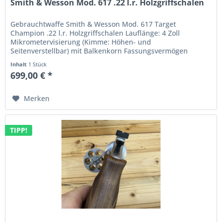
Smith & Wesson Mod. 617 .22 l.r. Holzgriffschalen
Gebrauchtwaffe Smith & Wesson Mod. 617 Target
Champion .22 l.r. Holzgriffschalen Lauflänge: 4 Zoll
Mikrometervisierung (Kimme: Höhen- und
Seitenverstellbar) mit Balkenkorn Fassungsvermögen
Trommel: 6 Schuss Single and Double Action...
Inhalt
1 Stück
699,00 € *
Merken
TIPP!