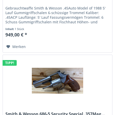
Gebrauchtwaffe Smith & Wesson .45Auto Model of 1988 5'
Lauf Gummigriffschalen 6-schüssige Trommel Kaliber:
.45ACP Lauflänge: 5' Lauf Fassungsvermögen Trommel: 6
Schuss Gummigriffschalen mit Fischhaut Höhen- und
Seitenverstellbare Kimme...
Inhalt
1 Stück
949,00 € *
Merken
TIPP!
Smith & Wesson 686-5 Security Special .357Mag...