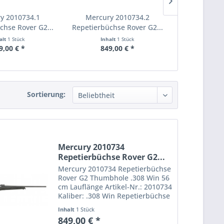
y 2010734.1
Mercury 2010734.2
Mercur
chse Rover G2...
Repetierbüchse Rover G2...
Repetierbüch
alt
1 Stück
Inhalt
1 Stück
Inha
9,00 € *
849,00 € *
849,
Sortierung:
Mercury 2010734
Repetierbüchse Rover G2...
Mercury 2010734 Repetierbüchse
Rover G2 Thumbhole .308 Win 56
cm Lauflänge Artikel-Nr.: 2010734
Kaliber: .308 Win Repetierbüchse
Rover Hunter G2. Die Büchse
Inhalt
1 Stück
kommt mit stabilem und
849,00 € *
robustem Polymer-Lochschaft mit