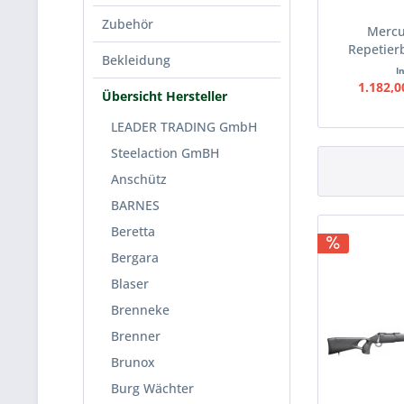
Zubehör
Mercu
Repetier
Bekleidung
I
1.182,0
Übersicht Hersteller
LEADER TRADING GmbH
Steelaction GmBH
Anschütz
BARNES
Beretta
Bergara
Blaser
Brenneke
Brenner
Brunox
Burg Wächter