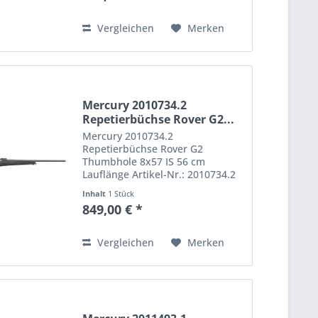
angenehm dämpfender...
Vergleichen
Merken
Mercury 2010734.2
Repetierbüchse Rover G2...
Mercury 2010734.2
Repetierbüchse Rover G2
Thumbhole 8x57 IS 56 cm
Lauflänge Artikel-Nr.: 2010734.2
Kaliber: 8x57 IS Repetierbüchse
Inhalt
1 Stück
Rover Hunter G2. Die Büchse
849,00 € *
kommt mit stabilem und
robustem Polymer-Lochschaft mit
angenehm dämpfender...
Vergleichen
Merken