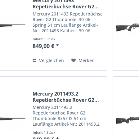
Mercury 2011493
Repetierbüchse Rover G2...
Mercury 2011493 Repetierbüchse
Rover G2 Thumbhole .30-06
Spring 51 cm Lauflänge Artikel-
Nr.: 2011493 Kaliber: .30-06
Spring Repetierbüchse Rover
Inhalt
1 Stück
Hunter G2. Die Büchse kommt
849,00 € *
mit stabilem und robustem
Polymer-Lochschaft mit
angenehm...
Vergleichen
Merken
Mercury 2011493.2
Repetierbüchse Rover G2...
Mercury 2011493.2
Repetierbüchse Rover G2
Thumbhole 8x57 IS 51 cm
Lauflänge Artikel-Nr.: 2011493.2
Kaliber: 8x57 IS Repetierbüchse
Inhalt
1 Stück
Rover Hunter G2. Die Büchse