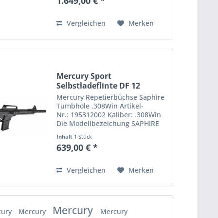
1.649,00 € *
komplett überarbeitetes
Verschlusssystem Multi-Radial...
Vergleichen
Merken
Mercury Sport
Selbstladeflinte DF 12
Mercury Repetierbüchse Saphire
Tumbhole .308Win Artikel-
Nr.: 195312002 Kaliber: .308Win
Die Modellbezeichung SAPHIRE
steht für Sabatti All Purpose
Inhalt
1 Stück
Hunting Italian Rifle. Schon der
639,00 € *
Name weist darauf hin, dass der
italienische Hersteller...
Vergleichen
Merken
Mercury
cury
Mercury
Mercury