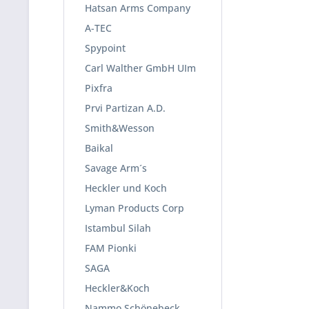
Hatsan Arms Company
A-TEC
Spypoint
Carl Walther GmbH UIm
Pixfra
Prvi Partizan A.D.
Smith&Wesson
Baikal
Savage Arm´s
Heckler und Koch
Lyman Products Corp
Istambul Silah
FAM Pionki
SAGA
Heckler&Koch
Nammo Schönebeck