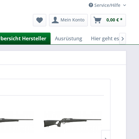
Service/Hilfe
Mein Konto
0,00 € *
bersicht Hersteller
Ausrüstung
Hier geht es zu Fer
