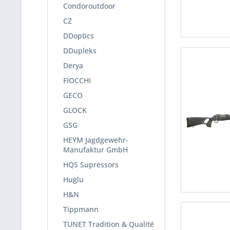
Condoroutdoor
CZ
DDoptics
DDupleks
Derya
FIOCCHI
GECO
GLOCK
GSG
HEYM Jagdgewehr-
Manufaktur GmbH
HQS Supressors
Huglu
H&N
Tippmann
TUNET Tradition & Qualité