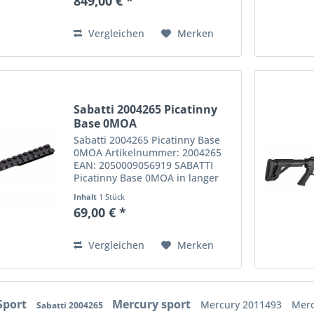
849,00 € *
kommt mit stabilem und
robustem Polymer-Lochschaft mit
angenehm dämpfender...
Vergleichen
Merken
Sabatti 2004265 Picatinny
Base 0MOA
Sabatti 2004265 Picatinny Base
0MOA Artikelnummer: 2004265
EAN: 2050009056919 SABATTI
Picatinny Base 0MOA in langer
und kurzer Ausführung. Gefertigt
Inhalt
1 Stück
aus robustem,
69,00 € *
pulverbeschichteten, Aluminium
Länge: Lang E : 102,5
Vergleichen
Merken
Sport
Mercury sport
Mercury 2011493
Mer
Sabatti 2004265