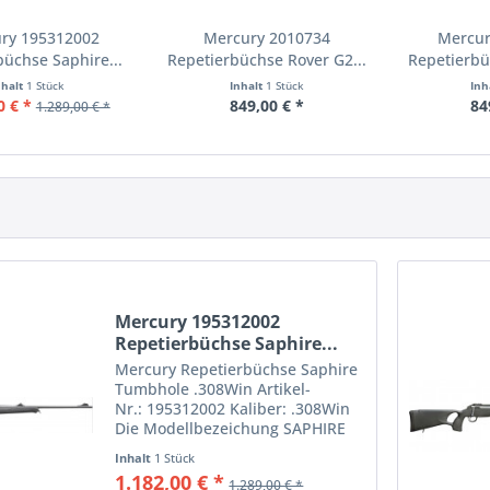
ry 195312002
Mercury 2010734
Mercur
büchse Saphire...
Repetierbüchse Rover G2...
Repetierbü
nhalt
1 Stück
Inhalt
1 Stück
Inh
0 € *
849,00 € *
84
1.289,00 € *
Mercury 195312002
Repetierbüchse Saphire...
Mercury Repetierbüchse Saphire
Tumbhole .308Win Artikel-
Nr.: 195312002 Kaliber: .308Win
Die Modellbezeichung SAPHIRE
steht für Sabatti All Purpose
Inhalt
1 Stück
Hunting Italian Rifle. Schon der
1.182,00 € *
1.289,00 € *
Name weist darauf hin, dass der