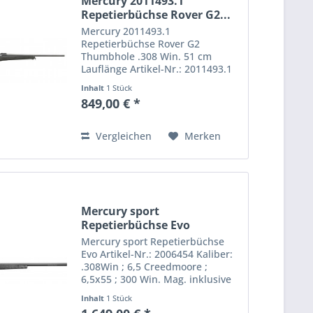
Mercury 2011493.1
Repetierbüchse Rover G2...
Mercury 2011493.1
Repetierbüchse Rover G2
Thumbhole .308 Win. 51 cm
Lauflänge Artikel-Nr.: 2011493.1
Kaliber: .308 Win. Repetierbüchse
Inhalt
1 Stück
Rover Hunter G2. Die Büchse
849,00 € *
kommt mit stabilem und
robustem Polymer-Lochschaft mit
angenehm dämpfender...
Vergleichen
Merken
Mercury sport
Repetierbüchse Evo
Mercury sport Repetierbüchse
Evo Artikel-Nr.: 2006454 Kaliber:
.308Win ; 6,5 Creedmoore ;
6,5x55 ; 300 Win. Mag. inklusive
Hartschalenkoffer mit Fiberglas
Inhalt
1 Stück
verstärkter Kunststoffschaft