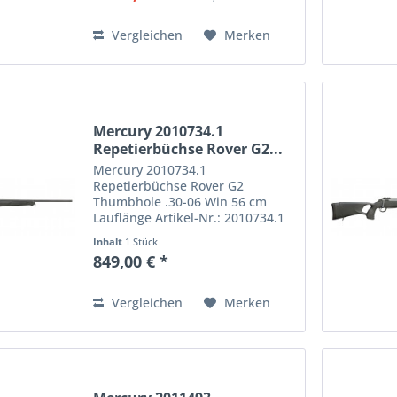
italienische Hersteller...
Vergleichen
Merken
Mercury 2010734.1
Repetierbüchse Rover G2...
Mercury 2010734.1
Repetierbüchse Rover G2
Thumbhole .30-06 Win 56 cm
Lauflänge Artikel-Nr.: 2010734.1
Kaliber: .30-06 Repetierbüchse
Inhalt
1 Stück
Rover Hunter G2. Die Büchse
849,00 € *
kommt mit stabilem und
robustem Polymer-Lochschaft mit
angenehm dämpfender...
Vergleichen
Merken