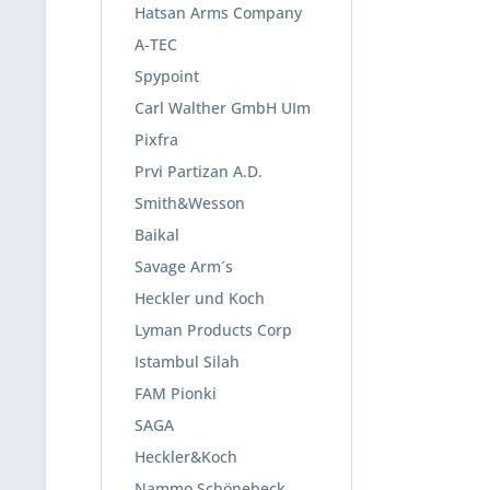
Hatsan Arms Company
A-TEC
Spypoint
Carl Walther GmbH UIm
Pixfra
Prvi Partizan A.D.
Smith&Wesson
Baikal
Savage Arm´s
Heckler und Koch
Lyman Products Corp
Istambul Silah
FAM Pionki
SAGA
Heckler&Koch
Nammo Schönebeck