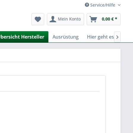
Service/Hilfe
Mein Konto
0,00 € *
bersicht Hersteller
Ausrüstung
Hier geht es zu Fer
