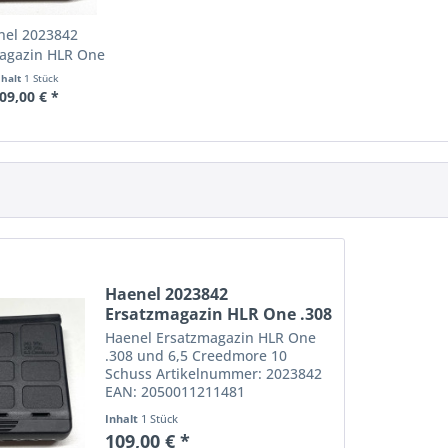
nel 2023842
agazin HLR One
308 und...
nhalt
1 Stück
09,00 € *
Haenel 2023842
Ersatzmagazin HLR One .308
und...
Haenel Ersatzmagazin HLR One
.308 und 6,5 Creedmore 10
Schuss Artikelnummer: 2023842
EAN: 2050011211481
Inhalt
1 Stück
109,00 € *