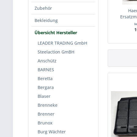
Zubehör
Hae
Ersatzm
Bekleidung
.
I
1
Übersicht Hersteller
LEADER TRADING GmbH
Steelaction GmBH
Anschütz
BARNES
Beretta
Bergara
Blaser
Brenneke
Brenner
Brunox
Burg Wächter