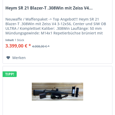
Heym SR 21 Blazer-T .308Win mit Zeiss V4...
Neuwaffe / Waffenpaket -> Top Angebot!!! Heym SR 21
Blazer-T .308Win mit Zeiss V4 3-12x56, Center und SIW OB
ULTRA / Komplettset Kaliber: .308Win Lauflänge: 50 mm
Mündungsgewinde: M14x1 Repetierbüchse brüniert mit
Heymriemen (Neopren)...
Inhalt
1 Stück
3.399,00 € *
4.008,00 € *
Merken
TIPP!