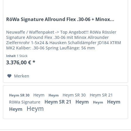
RöWa Signature Allround Flex .30-06 + Minox...
Neuwaffe / Waffenpaket -> Top Angebot!!! RöWa Rössler
Signature Allround Flex .30-06 mit Minox Allrounder
Zielfernrohr 1-5x24 & Hausken Schalldämpfer JD184 XTRM
MK2 Kaliber: .30-06 Spring Lauflänge: 56 mm
Mündungsgewinde: M15x1...
Inhalt
1 Stück
3.376,00 € *
Merken
Heym
Heym SR 30
Heym SR 21
Heym SR 30
Heym
Heym SR 21
Heym
Heym
RöWa Signature
Heym
Heym
Heym