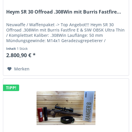
Heym SR 30 Offroad .308Win mit Burris Fastfire...
Neuwaffe / Waffenpaket -> Top Angebot!!! Heym SR 30
Offroad .308Win mit Burris Fastfire E & SIW OBSK Ultra Thin
/ Komplettset Kaliber: .308Win Lauflänge: 50 mm
Mündungsgewinde: M14x1 Geradezugrepetierer /
Handspanner brüniert mit...
Inhalt
1 Stück
2.800,90 € *
Merken
TIPP!