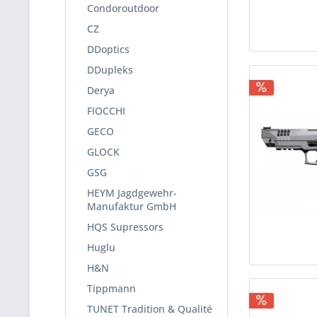
Condoroutdoor
CZ
DDoptics
DDupleks
Derya
FIOCCHI
GECO
GLOCK
GSG
HEYM Jagdgewehr-
Manufaktur GmbH
HQS Supressors
Huglu
H&N
Tippmann
TUNET Tradition & Qualité