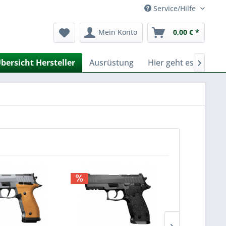
Service/Hilfe
Mein Konto
0,00 € *
bersicht Hersteller
Ausrüstung
Hier geht es zu Fer
