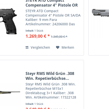
STEYR ATD Compact
Compensator 4" Pistole OR
SA/DA
STEYR ATD Compact
Compensator 4" Pistole OR SA/DA
Kaliber: 9 mm Para
Artikelnummer: 24206000 Das
robuste aber elegante Design
Inhalt
1 Stück
ermöglicht ein diskretes Tragen
1.269,00 € *
1.349,00 € *
im Alltag und sorgt dafür, dass
das Gewicht der Waffe kaum
spürbar ist. Der...
Vergleichen
Merken
Steyr RMS Wild Grün .308
Win. Repetierbüchse...
Steyr RMS Wild Grün .308 Win.
Repetierbüchse M15x1
Direktabzug 3+1 Kaliber: .308
Win. Artikelnummer: 17322128
Mit der RMS WILD knüpft STEYR
Inhalt
1 Stück
an ein bedeutendes Kapitel der