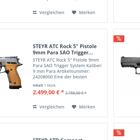
Sportschießen...
Vergleichen
Merken
STEYR ATC Rock 5" Pistole
9mm Para SAO Trigger...
STEYR ATC Rock 5" Pistole 9mm
Para SAO Trigger System Kaliber:
9 mm Para Artikelnummer:
24208000 Eine der besten
Pistolen für das IPSC-Schießen
Inhalt
1 Stück
dank der herausragenden
2.499,00 € *
2.788,00 € *
Kombination aus ergonomischem
Design, Leistung und
Vielseitigkeit....
Vergleichen
Merken