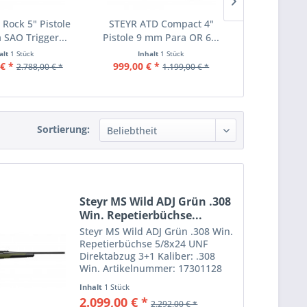
Rock 5" Pistole
STEYR ATD Compact 4"
STEYR A
SAO Trigger...
Pistole 9 mm Para OR 6...
Compensator
S
alt
1 Stück
Inhalt
1 Stück
Inha
€ *
999,00 € *
1.269,00 €
2.788,00 € *
1.199,00 € *
Sortierung:
Steyr MS Wild ADJ Grün .308
Win. Repetierbüchse...
Steyr MS Wild ADJ Grün .308 Win.
Repetierbüchse 5/8x24 UNF
Direktabzug 3+1 Kaliber: .308
Win. Artikelnummer: 17301128
Steyr MS Wild ADJ Grün .308
Inhalt
1 Stück
Win.Entwickelt für den
2.099,00 € *
2.292,00 € *
ambitionierten, outdooraffinen,