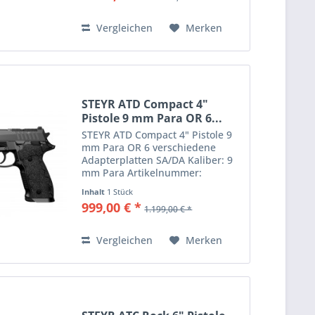
modernen Jäger und die
härtesten...
Vergleichen
Merken
STEYR ATD Compact 4"
Pistole 9 mm Para OR 6...
STEYR ATD Compact 4" Pistole 9
mm Para OR 6 verschiedene
Adapterplatten SA/DA Kaliber: 9
mm Para Artikelnummer:
24205000 Mit dem robusten
Inhalt
1 Stück
Griffstück aus
999,00 € *
1.199,00 € *
Flugzeugaluminium hält die ATD
Compact auch den härtesten
Einsatzbedingungen in...
Vergleichen
Merken