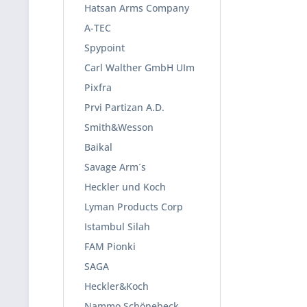
Hatsan Arms Company
A-TEC
Spypoint
Carl Walther GmbH UIm
Pixfra
Prvi Partizan A.D.
Smith&Wesson
Baikal
Savage Arm´s
Heckler und Koch
Lyman Products Corp
Istambul Silah
FAM Pionki
SAGA
Heckler&Koch
Nammo Schönebeck