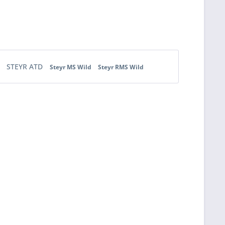
D
STEYR ATD
Steyr MS Wild
Steyr RMS Wild