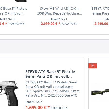
C Base 5" Pistole
Steyr MS Wild ADJ Grün
STEYR ATC 
a OR mit voll...
.308 Win. Repetierbüchse...
9mm Para 
nhalt
1 Stück
Inhalt
1 Stück
Inh
0 € *
2.099,00 € *
2.499,00 
1.999,00 € *
2.292,00 € *
STEYR ATC Base 5" Pistole
9mm Para OR mit voll...
STEYR ATC Base 5" Pistole 9mm
Para OR mit voll verstellbarer
LPA-Sportvisierung Kaliber: 9mm
Para Art. Nr.: 24207000 Die ATC
Base 5"-SA / DA-Voll-Edelstahl-
Inhalt
1 Stück
Pistole wurde speziell für den
1.699,00 € *
1.999,00 € *
Einstieg in das professionelle