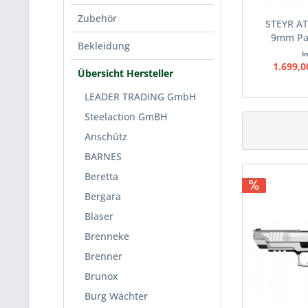
Zubehör
STEYR AT
9mm Par
Bekleidung
I
1.699,0
Übersicht Hersteller
LEADER TRADING GmbH
Steelaction GmBH
Anschütz
BARNES
Beretta
Bergara
Blaser
Brenneke
Brenner
Brunox
Burg Wächter