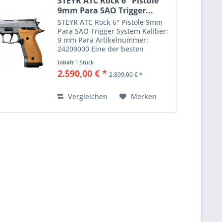
STEYR ATC Rock 6" Pistole
9mm Para SAO Trigger...
STEYR ATC Rock 6" Pistole 9mm
Para SAO Trigger System Kaliber:
9 mm Para Artikelnummer:
24209000 Eine der besten
Pistolen für das IPSC-Schießen
Inhalt
1 Stück
dank der herausragenden
2.590,00 € *
2.899,00 € *
Kombination aus ergonomischem
Design, Leistung und
Vielseitigkeit....
Vergleichen
Merken