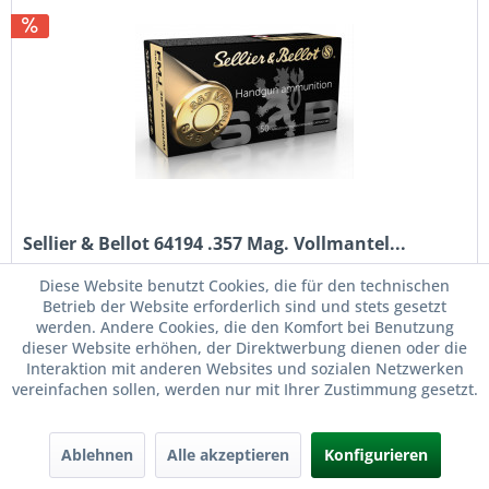
Sellier & Bellot 64194 .357 Mag. Vollmantel...
Diese Website benutzt Cookies, die für den technischen
Sellier & Bellot 64194 .357 Mag. Vollmantel 10,24g/158grs.
Betrieb der Website erforderlich sind und stets gesetzt
Kaliber: .357 Mag. Artikel-Nr.: 64194 EAN: 8590690311439
werden. Andere Cookies, die den Komfort bei Benutzung
Der Bleikern mit Form einer abgeflachten Spitze ist mit...
dieser Website erhöhen, der Direktwerbung dienen oder die
Interaktion mit anderen Websites und sozialen Netzwerken
Inhalt
50 Stück
(0,63 € * / 1 Stück)
vereinfachen sollen, werden nur mit Ihrer Zustimmung gesetzt.
ab 31,30 € *
32,00 € *
Ablehnen
Alle akzeptieren
Konfigurieren
Merken