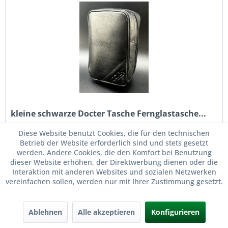
kleine schwarze Docter Tasche Fernglastasche...
Diese Website benutzt Cookies, die für den technischen
kleine schwarze Docter Fernglastasche Innenmaße 11,5 x 4
Betrieb der Website erforderlich sind und stets gesetzt
x 7 cm Farbe: schwarz Innenmaße: 11,5 x 4 x 7 cm Zustand:
werden. Andere Cookies, die den Komfort bei Benutzung
sehr gute, neuwertige Tasche mit minimalsten
dieser Website erhöhen, der Direktwerbung dienen oder die
Lagerungsspuren (siehe Fotos)
Interaktion mit anderen Websites und sozialen Netzwerken
Inhalt
1 Stück
vereinfachen sollen, werden nur mit Ihrer Zustimmung gesetzt.
14,90 € *
Ablehnen
Alle akzeptieren
Konfigurieren
Merken