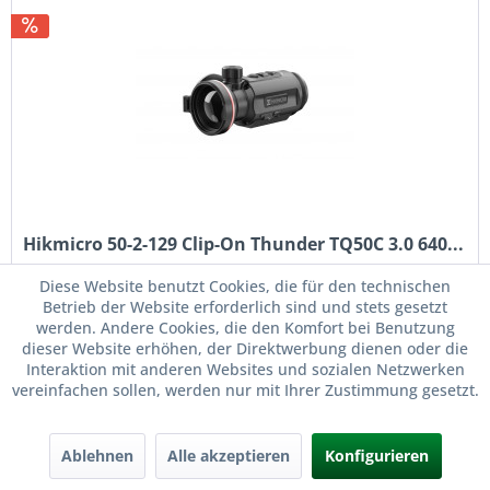
Hikmicro 50-2-129 Clip-On Thunder TQ50C 3.0 640...
Diese Website benutzt Cookies, die für den technischen
Hikmicro 50-2-129 Clip-On Thunder TQ50C 3.0 640 × 512
Betrieb der Website erforderlich sind und stets gesetzt
Auflösung bei 12 μm NETD < 15 mK Artikelnummer: 50-2-
werden. Andere Cookies, die den Komfort bei Benutzung
129 HIKMICRO Thunder TQ50C 3.0 – Ultimative Präzision für
dieser Website erhöhen, der Direktwerbung dienen oder die
anspruchsvolle Anwendungen Der HIKMICRO Thunder
Interaktion mit anderen Websites und sozialen Netzwerken
TQ50C 3.0...
Inhalt
1 Stück
vereinfachen sollen, werden nur mit Ihrer Zustimmung gesetzt.
2.591,04 € *
2.699,00 € *
Ablehnen
Alle akzeptieren
Konfigurieren
Merken