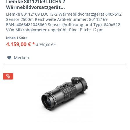
Liemke 80112169 LUCHS 2
Wärmebildvorsatzgerät...
Liemke 80112169 LUCHS-2 Wärmebildvorsatzgerät 640x512
Sensor 2500m Reichweite Artikelnummer: 80112169
EAN: 4066481045660 Sensor (Auflösung und Typ): 640x512
VOx Mikrobolometer ungekühlt Pixel Pitch: 12 μm
Objektivlinse: 50 mm / F1.0...
Inhalt
1 Stück
4.159,00 € *
4.350,00 € *
Merken