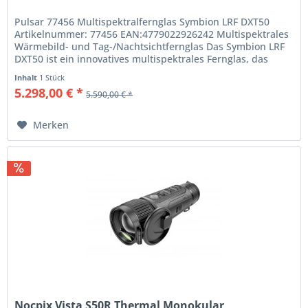
Pulsar 77456 Multispektralfernglas Symbion LRF DXT50
Artikelnummer: 77456 EAN:4779022926242 Multispektrales
Wärmebild- und Tag-/Nachtsichtfernglas Das Symbion LRF
DXT50 ist ein innovatives multispektrales Fernglas, das
Wärmebild und...
Inhalt
1 Stück
5.298,00 € *
5.590,00 € *
Merken
Nocpix Vista S50R Thermal Monokular