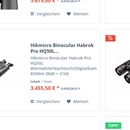
3.679,00 € *
3.699,00 € *
verfügt über einen
hochempfindlichen Wärmesensor
mit optimierter NETD...
Vergleichen
Merken
Hikmicro Binocular Habrok
Pro HQ50L...
Hikmicro Binocular Habrok Pro
HQ50L
Wärmebild/Nachtsicht/Digitalkamera
850Nm 3840 × 2160
Artikelnummer: 50-2-131 Das
Inhalt
1 Stück
HIKMICRO HABROK Pro HQ50L
3.455,50 € *
3.999,00 € *
Multi-Spektrum-Binocular
kombiniert modernste
Wärmebild- und optische
Vergleichen
Merken
Technologien, um selbst...
TIPP!