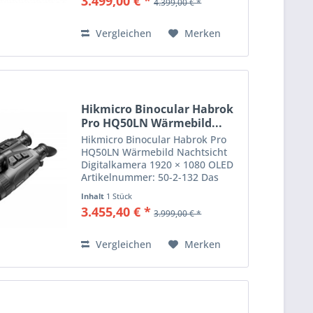
3.499,00 € *
4.399,00 € *
und verbessert die Präzision.
MATE unterstützt praktische...
Vergleichen
Merken
Hikmicro Binocular Habrok
Pro HQ50LN Wärmebild...
Hikmicro Binocular Habrok Pro
HQ50LN Wärmebild Nachtsicht
Digitalkamera 1920 × 1080 OLED
Artikelnummer: 50-2-132 Das
HIKMICRO HABROK Pro HQ50LN
Inhalt
1 Stück
Multi-Spektrum-Binocular bietet
3.455,40 € *
3.999,00 € *
dir eine unvergleichliche
Kombination aus Wärmebild-
und...
Vergleichen
Merken