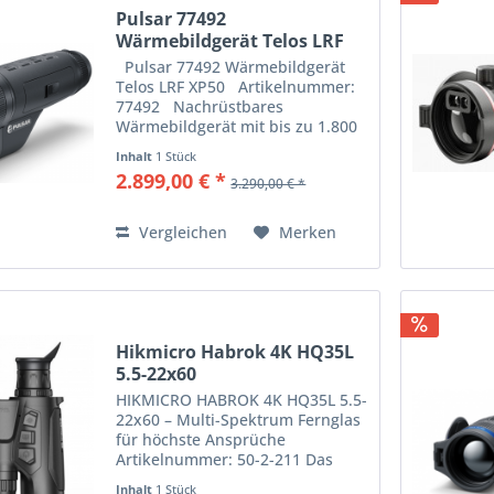
Pulsar 77492
Wärmebildgerät Telos LRF
XP50...
Pulsar 77492 Wärmebildgerät
Telos LRF XP50 Artikelnummer:
77492 Nachrüstbares
Wärmebildgerät mit bis zu 1.800
m Erfassungsbereich
Inhalt
1 Stück
Hochauflösender Wärmebild-
2.899,00 € *
3.290,00 € *
Sensor 640x480 / 17 µm / NETD
<18 mK...
Vergleichen
Merken
Hikmicro Habrok 4K HQ35L
5.5-22x60
HIKMICRO HABROK 4K HQ35L 5.5-
22x60 – Multi-Spektrum Fernglas
für höchste Ansprüche
Artikelnummer: 50-2-211 Das
HIKMICRO HABROK 4K HQ35L 5.5-
Inhalt
1 Stück