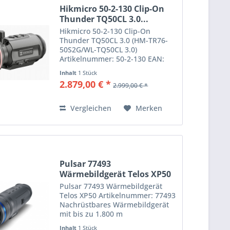
Hikmicro 50-2-130 Clip-On
Thunder TQ50CL 3.0...
Hikmicro 50-2-130 Clip-On
Thunder TQ50CL 3.0 (HM-TR76-
50S2G/WL-TQ50CL 3.0)
Artikelnummer: 50-2-130 EAN:
6974004646363 HIKMICRO
Inhalt
1 Stück
Thunder TQ50CL 3.0 – Ultimative
2.879,00 € *
2.999,00 € *
Präzision mit integrierter
Lasermessung ...
Vergleichen
Merken
Pulsar 77493
Wärmebildgerät Telos XP50
640x480...
Pulsar 77493 Wärmebildgerät
Telos XP50 Artikelnummer: 77493
Nachrüstbares Wärmebildgerät
mit bis zu 1.800 m
Erfassungsbereich
Inhalt
1 Stück