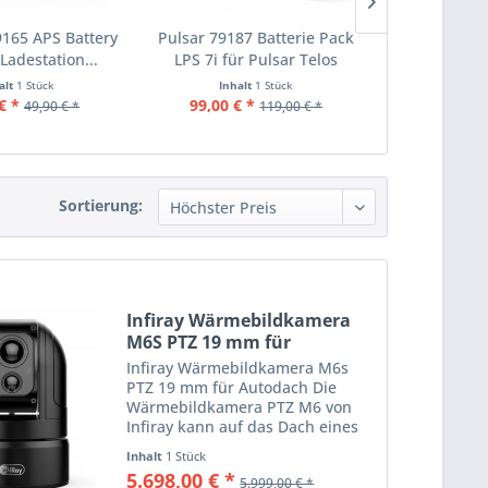
9165 APS Battery
Pulsar 79187 Batterie Pack
Pulsar 79
Ladestation...
LPS 7i für Pulsar Telos
IPS7 passen
alt
1 Stück
Inhalt
1 Stück
Inha
€ *
99,00 € *
89,79 €
49,90 € *
119,00 € *
Sortierung:
Infiray Wärmebildkamera
M6S PTZ 19 mm für
Autodach
Infiray Wärmebildkamera M6s
PTZ 19 mm für Autodach Die
Wärmebildkamera PTZ M6 von
Infiray kann auf das Dach eines
Autos montiert und dient zur
Inhalt
1 Stück
Außenbeobachtung. Mit einem
5.698,00 € *
5.999,00 € *
640 × 512 Pixel auflösenden