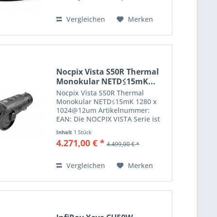
Infrarotdetektor liefert die
Infiray...
Vergleichen
Merken
Nocpix Vista S50R Thermal
Monokular NETD≤15mK...
Nocpix Vista S50R Thermal
Monokular NETD≤15mK 1280 x
1024@12um Artikelnummer:
EAN: Die NOCPIX VISTA Serie ist
eine der hochwertigsten Serien
Inhalt
1 Stück
am Markt. Es gibt hier
4.271,00 € *
4.499,00 € *
unterschiedliche Modelle alle
davon sind mit einem extrem
niedrigen NETD...
Vergleichen
Merken