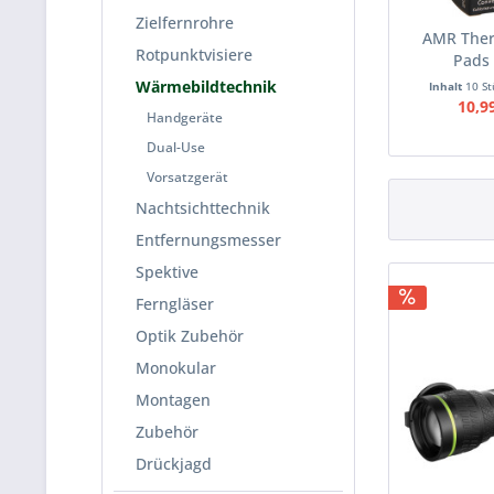
Zielfernrohre
AMR Ther
Rotpunktvisiere
Pads 
Wärmebildtechnik
Inhalt
10 S
10,9
Handgeräte
Dual-Use
Vorsatzgerät
Nachtsichttechnik
Entfernungsmesser
Spektive
Ferngläser
Optik Zubehör
Monokular
Montagen
Zubehör
Drückjagd