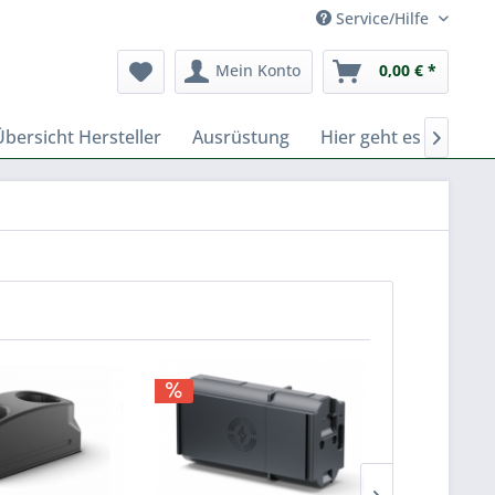
Service/Hilfe
Mein Konto
0,00 € *
Übersicht Hersteller
Ausrüstung
Hier geht es zu Fern
