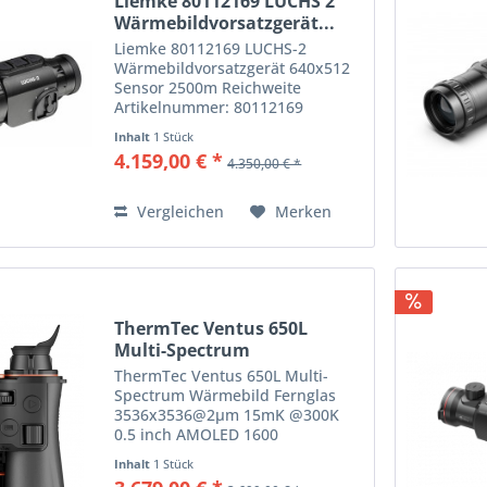
Liemke 80112169 LUCHS 2
Wärmebildvorsatzgerät...
Liemke 80112169 LUCHS-2
Wärmebildvorsatzgerät 640x512
Sensor 2500m Reichweite
Artikelnummer: 80112169
EAN: 4066481045660 Sensor
Inhalt
1 Stück
(Auflösung und Typ): 640x512
4.159,00 € *
4.350,00 € *
VOx Mikrobolometer ungekühlt
Pixel Pitch: 12 μm Objektivlinse:
50 mm / F1.0...
Vergleichen
Merken
ThermTec Ventus 650L
Multi-Spectrum
Wärmebild...
ThermTec Ventus 650L Multi-
Spectrum Wärmebild Fernglas
3536x3536@2μm 15mK @300K
0.5 inch AMOLED 1600
Artikelnummer: Ventus650L EAN:
Inhalt
1 Stück
6975483700478 Das Ventus 650L