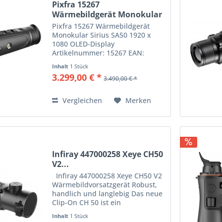
Pixfra 15267
Wärmebildgerät Monokular
Sirius...
Pixfra 15267 Wärmebildgerät
Monokular Sirius SA50 1920 x
1080 OLED-Display
Artikelnummer: 15267 EAN:
6976144450923 Kompaktes und
Inhalt
1 Stück
leistungsstarkes Wärmebildgerät
3.299,00 € *
3.490,00 € *
mit HD-Sensor Das PIXFRA Sirius
SA50 kombiniert fortschrittliche
Technologie...
Vergleichen
Merken
Infiray 447000258 Xeye CH50
V2...
Infiray 447000258 Xeye CH50 V2
Wärmebildvorsatzgerät Robust,
handlich und langlebig Das neue
Clip-On CH 50 ist ein
multifunktionales
Inhalt
1 Stück
Wärmebildgerät, das mit zwei