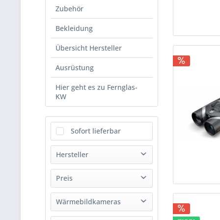
Zubehör
Bekleidung
Übersicht Hersteller
Ausrüstung
Hier geht es zu Fernglas-
KW
Sofort lieferbar
Hersteller
AMR
Preis
Carl Zeiss AG
Wärmebildkameras
EP-Arms GmbH
von
10,99 €
bis
Guide Sensmart Tech Co., Ltd.
5699,00 €