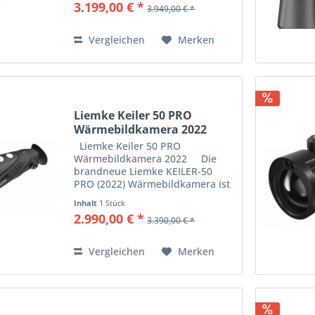
3.199,00 € *
3.949,00 € *
Arten von Okularen ausgestattet
ist. Entweder als...
Vergleichen
Merken
Liemke Keiler 50 PRO
Wärmebildkamera 2022
mit...
Liemke Keiler 50 PRO
Wärmebildkamera 2022 Die
brandneue Liemke KEILER-50
PRO (2022) Wärmebildkamera ist
die ideale Optik für den
Inhalt
1 Stück
passionierten Feldjäger, der auf
2.990,00 € *
3.390,00 € *
Distanz keine Kompromisse
eingehen...
Vergleichen
Merken