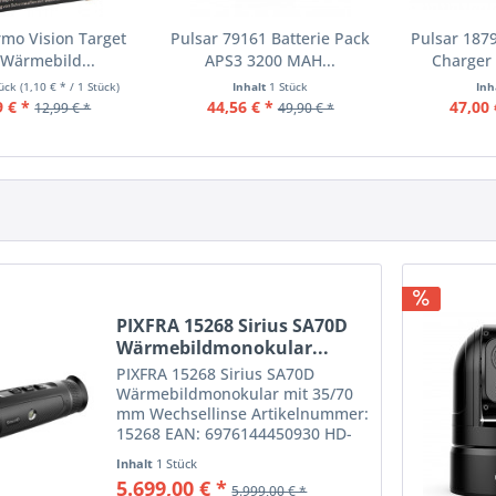
mo Vision Target
Pulsar 79161 Batterie Pack
Pulsar 187
Wärmebild...
APS3 3200 MAH...
Charger 
tück
(1,10 € * / 1 Stück)
Inhalt
1 Stück
Inh
9 € *
44,56 € *
47,00 
12,99 € *
49,90 € *
PIXFRA 15268 Sirius SA70D
Wärmebildmonokular...
PIXFRA 15268 Sirius SA70D
Wärmebildmonokular mit 35/70
mm Wechsellinse Artikelnummer:
15268 EAN: 6976144450930 HD-
Wärmebildmonokular mit 35/70
Inhalt
1 Stück
mm Wechsellinse, 18 mK-Sensor,
5.699,00 € *
5.999,00 € *
KI-Bildkalibrierung und extrem