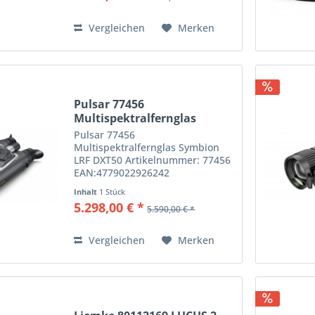
hoher Entdeckungsdistanz - der...
Vergleichen
Merken
Pulsar 77456
Multispektralfernglas
Symbion LRF...
Pulsar 77456
Multispektralfernglas Symbion
LRF DXT50 Artikelnummer: 77456
EAN:4779022926242
Multispektrales Wärmebild- und
Inhalt
1 Stück
Tag-/Nachtsichtfernglas Das
5.298,00 € *
5.590,00 € *
Symbion LRF DXT50 ist ein
innovatives multispektrales
Fernglas, das Wärmebild und...
Vergleichen
Merken