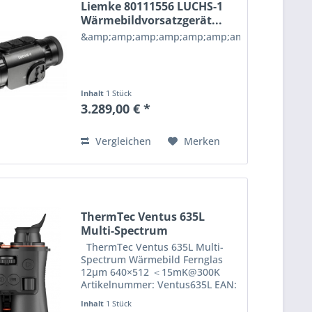
Liemke 80111556 LUCHS-1
Wärmebildvorsatzgerät...
&amp;amp;amp;amp;amp;amp;amp;amp;amp;am
Inhalt
1 Stück
3.289,00 € *
Vergleichen
Merken
ThermTec Ventus 635L
Multi-Spectrum
Wärmebild...
ThermTec Ventus 635L Multi-
Spectrum Wärmebild Fernglas
12μm 640×512 ＜15mK@300K
Artikelnummer: Ventus635L EAN:
6975483700485 Das ThermTec
Inhalt
1 Stück
Ventus Series Multi-Spectrum