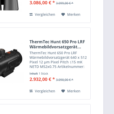
3.086,00 € *
3.099,00 € *
Binocular kombiniert
modernste...
Vergleichen
Merken
ThermTec Hunt 650 Pro LRF
Wärmebildvorsatzgerät...
ThermTec Hunt 650 Pro LRF
Wärmebildvorsatzgerät 640 x 512
Pixel 12 µm Pixel Pitch ≤15 mK
NETD M52x0.75 Artikelnummer:
Hunt650LRF EAN: ThermTec Hunt
Inhalt
1 Stück
650L Hunt 650L priorisiert eine
2.932,00 € *
3.090,00 € *
lange Reichweite mit...
Vergleichen
Merken