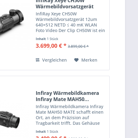
InfiRay Xeye CH50W
Wärmebildvorsatzgerät
12um...
InfiRay Xeye CH50W
Wärmebildvorsatzgerät 12um
640×512 NETD ≤ 40 mK WLAN
Foto Video Der Clip CH50W ist ein
Frontaufsatz der Spitzenklasse,
Inhalt
1 Stück
der als Infrarot-
3.699,00 € *
3.899,00 € *
Erweiterungsgerät des
Tagesfernrohrs konzipiert ist.
Neben der Beibehaltung der...
Vergleichen
Merken
Infiray Wärmebildkamera
Infiray Mate MAH50...
Infiray Wärmebildkamera Infiray
Mate MAH50 MATE schafft einen
Ort, an dem Präzision auf
Tragbarkeit trifft. Das Gehäuse
aus Magnesiumlegierung
Inhalt
1 Stück
reduziert das Gewicht um 50 %