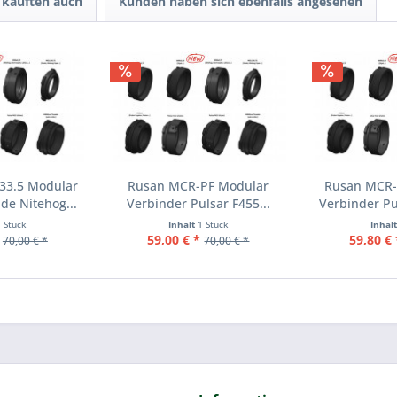
kauften auch
Kunden haben sich ebenfalls angesehen
33.5 Modular
Rusan MCR-PF Modular
Rusan MCR-
de Nitehog...
Verbinder Pulsar F455...
Verbinder Pu
1 Stück
Inhalt
1 Stück
Inhal
59,00 € *
59,80 € 
70,00 € *
70,00 € *