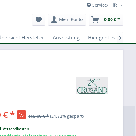
Service/Hilfe
Mein Konto
0,00 € *
Übersicht Hersteller
Ausrüstung
Hier geht es zu Fern

 € *
165,00 € *
(21,82% gespart)
k
l. Versandkosten