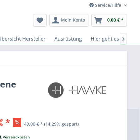
Service/Hilfe
Mein Konto
0,00 € *
Übersicht Hersteller
Ausrüstung
Hier geht es zu Fern

iene
€ *
49,00 € *
(14,29% gespart)
k
l. Versandkosten