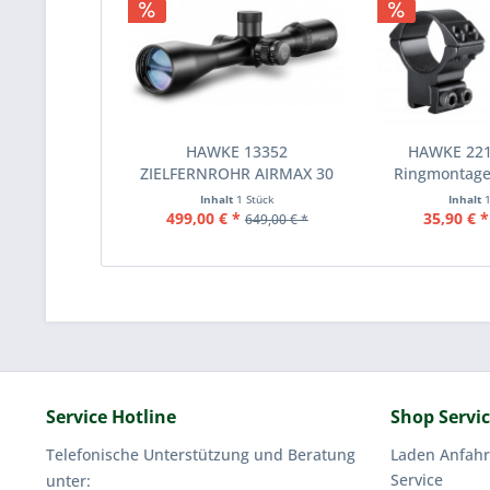
HAWKE 13352
HAWKE 22
ZIELFERNROHR AIRMAX 30
Ringmontage
FFP SF...
11m
Inhalt
1 Stück
Inhalt
499,00 € *
35,90 € *
649,00 € *
Service Hotline
Shop Servi
Telefonische Unterstützung und Beratung
Laden Anfahr
Service
unter: