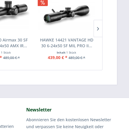
 Airmax 30 SF
HAWKE 14421 VANTAGE HD
ahg Meister
x50 AMX IR...
30 6-24x50 SF MIL PRO II...
Runddose
t
1 Stück
Inhalt
1 Stück
Inhalt
500 Stü
*
439,00 € *
8,90 €
489,00 € *
489,00 € *
Newsletter
Abonnieren Sie den kostenlosen Newsletter
tterien
und verpassen Sie keine Neuigkeit oder