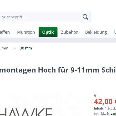
affen
Munition
Optik
Zubehör
Bekleidung
1 mm
30 mm
ontagen Hoch für 9-11mm Sch
e
42,00 
Inhalt:
1 Stüc
inkl. MwSt.
zzg