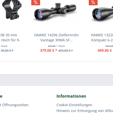
108 30 mm
HAWKE 14296 Zielfernrohr
HAWKE 13220
 Hoch für 9-
Vantage 30WA SF...
Kompakt 6-24
m...
1 Stück
Inhalt
1 Stück
Inhal
379,00 € *
409,00 € 
39,00 € *
459,00 € *
ce
Informationen
t Öffnungszeiten
Cookie-Einstellungen
Hinweis zur Entsorgung von Altba