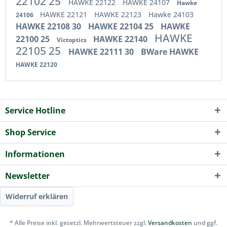
22102 25
HAWKE 22122
HAWKE 24107
Hawke
HAWKE 22121
HAWKE 22123
Hawke 24103
24106
HAWKE 22108 30
HAWKE 22104 25
HAWKE
HAWKE
22100 25
HAWKE 22140
Victoptics
22105 25
HAWKE 22111 30
BWare HAWKE
HAWKE 22120
Service Hotline
Shop Service
Informationen
Newsletter
Widerruf erklären
* Alle Preise inkl. gesetzl. Mehrwertsteuer zzgl.
Versandkosten
und ggf.