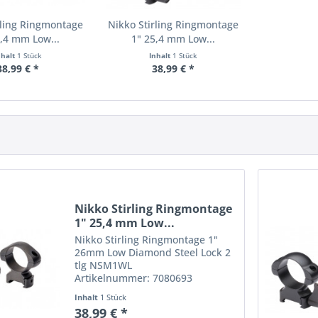
rling Ringmontage
Nikko Stirling Ringmontage
5,4 mm Low...
1" 25,4 mm Low...
nhalt
1 Stück
Inhalt
1 Stück
38,99 € *
38,99 € *
Nikko Stirling Ringmontage
1" 25,4 mm Low...
Nikko Stirling Ringmontage 1"
26mm Low Diamond Steel Lock 2
tlg NSM1WL
Artikelnummer: 7080693
EAN: 9420001436300 Merkmale:
Inhalt
1 Stück
Weber-/Picatinny-Design
38,99 € *
Praxiserprobtes Design Matt-