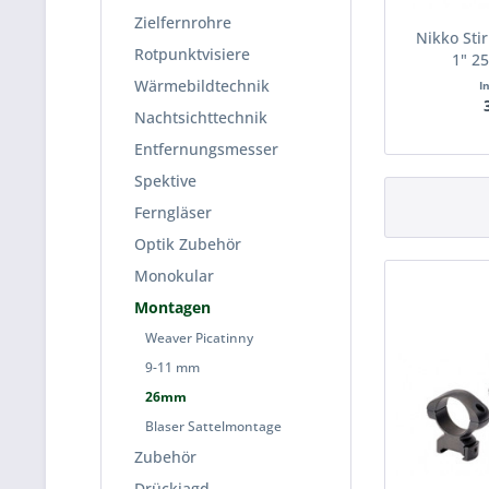
Zielfernrohre
Nikko Sti
Rotpunktvisiere
1" 2
Wärmebildtechnik
I
Nachtsichttechnik
Entfernungsmesser
Spektive
Ferngläser
Optik Zubehör
Monokular
Montagen
Weaver Picatinny
9-11 mm
26mm
Blaser Sattelmontage
Zubehör
Drückjagd