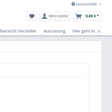
Service/Hilfe
Mein Konto
0,00 € *
Übersicht Hersteller
Ausrüstung
Hier geht es zu Fern
