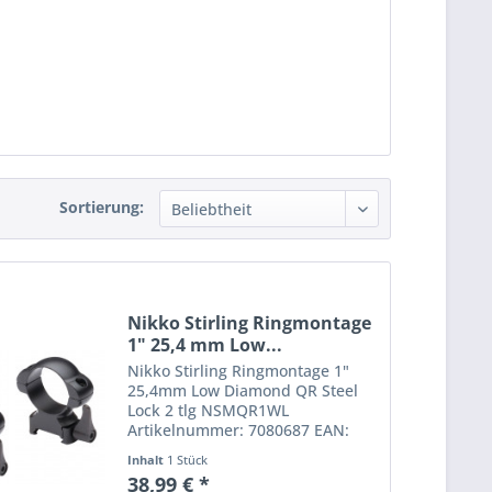
Sortierung:
Nikko Stirling Ringmontage
1" 25,4 mm Low...
Nikko Stirling Ringmontage 1"
25,4mm Low Diamond QR Steel
Lock 2 tlg NSMQR1WL
Artikelnummer: 7080687 EAN:
9420001434405 Merkmale:
Inhalt
1 Stück
Weber-/Picatinny-Design
38,99 € *
Praxiserprobtes Design Matt-