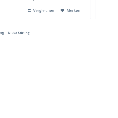
schwarz Aus massivem Stahl
gefertigt Präzise und
Vergleichen
Merken
zuverlässig...
ing
Nikko Stirling