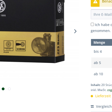
Benach
Ich habe 
genommen.
Menge
bis
4
ab
5
ab
10
Inhalt:
20 Stü
inkl. MwSt.
zzg
Lieferzeit
Vergleic