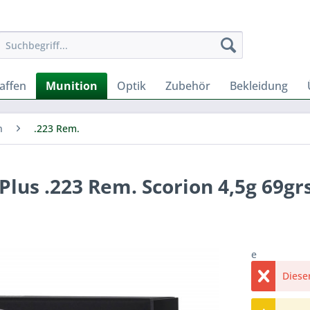
affen
Munition
Optik
Zubehör
Bekleidung
n
.223 Rem.
Plus .223 Rem. Scorion 4,5g 69grs
e
Dieser