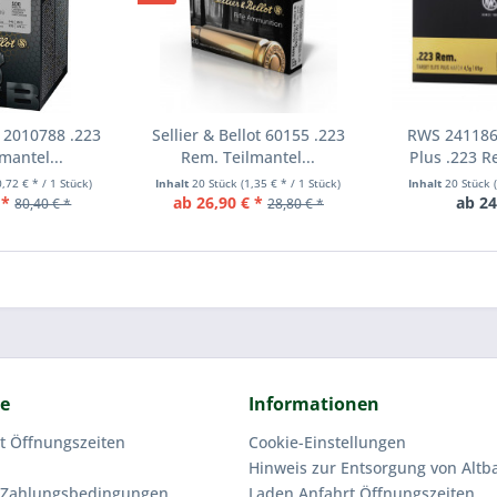
t 2010788 .223
Sellier & Bellot 60155 .223
RWS 2411868
mantel...
Rem. Teilmantel...
Plus .223 R
0,72 € * / 1 Stück)
Inhalt
20 Stück
(1,35 € * / 1 Stück)
Inhalt
20 Stück
 *
ab 26,90 € *
ab 24
80,40 € *
28,80 € *
ce
Informationen
t Öffnungszeiten
Cookie-Einstellungen
Hinweis zur Entsorgung von Altba
 Zahlungsbedingungen
Laden Anfahrt Öffnungszeiten