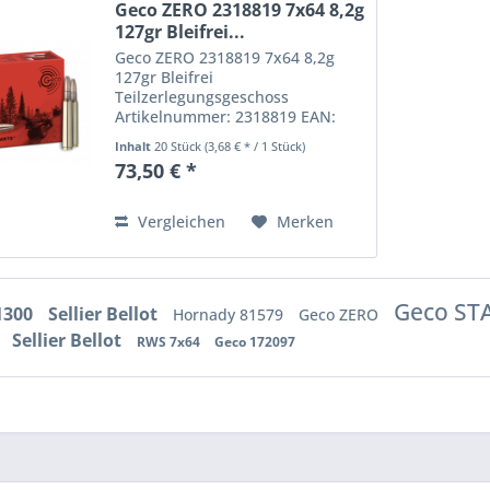
Geco ZERO 2318819 7x64 8,2g
127gr Bleifrei...
Geco ZERO 2318819 7x64 8,2g
127gr Bleifrei
Teilzerlegungsgeschoss
Artikelnummer: 2318819 EAN:
4000294188190 Bleifreies
Inhalt
20 Stück
(3,68 € * / 1 Stück)
Teilzerlegungsgeschoss für alle
73,50 € *
Wildarten Hochinnovatives
Mantelgeschoss mit zwei
Zinnkernen
Vergleichen
Merken
Hohlspitzkonstruktion für...
Geco ST
1300
Sellier Bellot
Hornady 81579
Geco ZERO
Sellier Bellot
0
RWS 7x64
Geco 172097