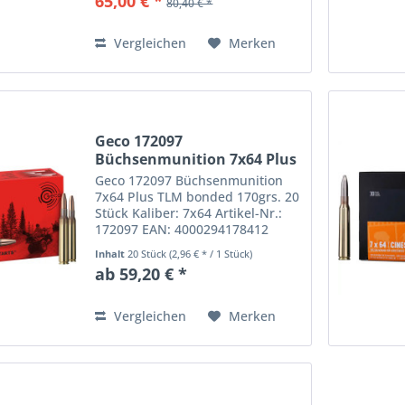
65,00 € *
80,40 € *
sehr gute Stoppwirkung Bleifreie
Jagdbüchsenpatrone eXergy...
Vergleichen
Merken
Geco 172097
Büchsenmunition 7x64 Plus
TLM...
Geco 172097 Büchsenmunition
7x64 Plus TLM bonded 170grs. 20
Stück Kaliber: 7x64 Artikel-Nr.:
172097 EAN: 4000294178412
ARTIKELBESCHREIBUNG
Inhalt
20 Stück
(2,96 € * / 1 Stück)
Verbundkerngeschoss sauberes
ab 59,20 € *
Wildbret hohes Restgewicht Das
GECO Plus ist
Geschosstechnologie auf...
Vergleichen
Merken