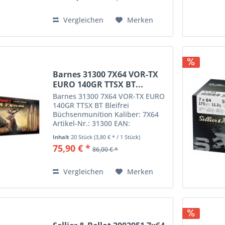
ballistischen...
Vergleichen
Merken
Barnes 31300 7X64 VOR-TX
EURO 140GR TTSX BT...
Barnes 31300 7X64 VOR-TX EURO
140GR TTSX BT Bleifrei
Büchsenmunition Kaliber: 7X64
Artikel-Nr.: 31300 EAN:
716876151059 VOR-TX EURO ist
Inhalt
20 Stück
(3,80 € * / 1 Stück)
präzisionsgeladen mit den
75,90 € *
86,00 € *
ehrwürdigen bleifreien Barnes-
Geschossen aus reinem Kupfer
und entspricht...
Vergleichen
Merken