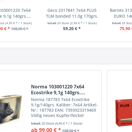
103001220 7x64
Geco 2317841 7x64 PLUS
Barnes 31
e 9,1g 140grs....
TLM bonded 11,0g 170grs.
EURO 140
tück
(4,95 € * / 1 Stück)
Inhalt
20 Stück
(2,96 € * / 1 Stück)
Inhalt
20 Stü
00 € *
59,20 € *
75,90 
108,00 € *
Norma 103001220 7x64
Ecostrike 9,1g 140grs....
Norma 187783 7x64 Ecostrike
9,1g/140grs. Kaliber: 7x64 Artikel-
Nr.: 187783 EAN: 7393923319469
Völlig neues Kupfer/Nickel
Geschoss mit Polymerspitze. Aus
Inhalt
20 Stück
(4,95 € * / 1 Stück)
dem vollen Material gedreht.
ab 99,00 € *
108,00 € *
Boattail-Heck für einen höheren