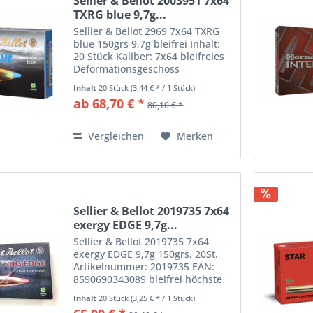
Sellier & Bellot 2003951 7x64
TXRG blue 9,7g...
Sellier & Bellot 2969 7x64 TXRG
blue 150grs 9,7g bleifrei Inhalt:
20 Stück Kaliber: 7x64 bleifreies
Deformationsgeschoss
hervorragende Präzision
Inhalt
20 Stück
(3,44 € * / 1 Stück)
maximale Energieabgabe Artikel
ab 68,70 € *
80,10 € *
2003951 / 2969 EAN:
8590690342143 Das bleifreie aus
Kupfer...
Vergleichen
Merken
Sellier & Bellot 2019735 7x64
exergy EDGE 9,7g...
Sellier & Bellot 2019735 7x64
exergy EDGE 9,7g 150grs. 20St.
Artikelnummer: 2019735 EAN:
8590690343089 bleifrei höchste
Präzision hohes Restgewicht
Inhalt
20 Stück
(3,25 € * / 1 Stück)
Scharfrand (CE – Cutting EDGE)