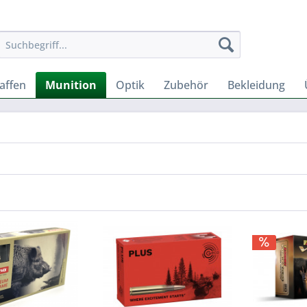
affen
Munition
Optik
Zubehör
Bekleidung