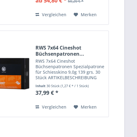
ab 54,80 € *
60,20 € *
Deformation auf alle
Entfernungen dank
Hohlspitzkonstruktion Hohe...
Vergleichen
Merken
RWS 7x64 Cineshot
Büchsenpatronen...
RWS 7x64 Cineshot
Büchsenpatronen Spezialpatrone
für Schiesskino 9,0g 139 grs. 30
Stück ARTIKELBESCHREIBUNG
Spezialpatrone für Schießkinos
Inhalt
30 Stück
(1,27 € * / 1 Stück)
hervorragende Performance
37,99 € *
Super Clean Technologie für
Training in Indoor-Schießanlagen
CINESHOT...
Vergleichen
Merken