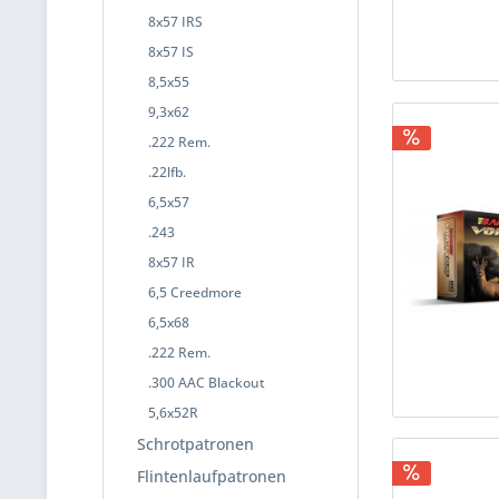
8x57 IRS
8x57 IS
8,5x55
9,3x62
.222 Rem.
.22lfb.
6,5x57
.243
8x57 IR
6,5 Creedmore
6,5x68
.222 Rem.
.300 AAC Blackout
5,6x52R
Schrotpatronen
Flintenlaufpatronen