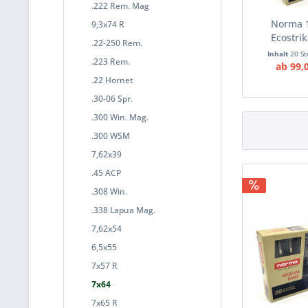
.222 Rem. Mag
Norma 
9,3x74 R
Ecostrik
.22-250 Rem.
Inhalt
20 S
.223 Rem.
ab 99,
.22 Hornet
.30-06 Spr.
.300 Win. Mag.
.300 WSM
7,62x39
.45 ACP
.308 Win.
.338 Lapua Mag.
7,62x54
6,5x55
7x57 R
7x64
7x65 R