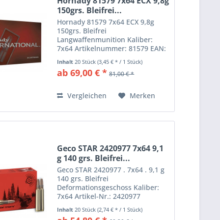
Hornady 81579 7x64 ECX 9,8g
150grs. Bleifrei...
Hornady 81579 7x64 ECX 9,8g
150grs. Bleifrei
Langwaffenmunition Kaliber:
7x64 Artikelnummer: 81579 EAN:
090255815795 Das ECX™-
Inhalt
20 Stück
(3,45 € * / 1 Stück)
Geschoss (Extreme Copper Alloy
ab 69,00 € *
81,00 € *
eXpanding) von Hornady ist die
neuste Entwicklung eines
monolithischen...
Vergleichen
Merken
Geco STAR 2420977 7x64 9,1
g 140 grs. Bleifrei...
Geco STAR 2420977 . 7x64 . 9,1 g
140 grs. Bleifrei
Deformationsgeschoss Kaliber:
7x64 Artikel-Nr.: 2420977
EAN: 4000294209772 Bleifreies
Inhalt
20 Stück
(2,74 € * / 1 Stück)
Deformationsgeschoss Sichere