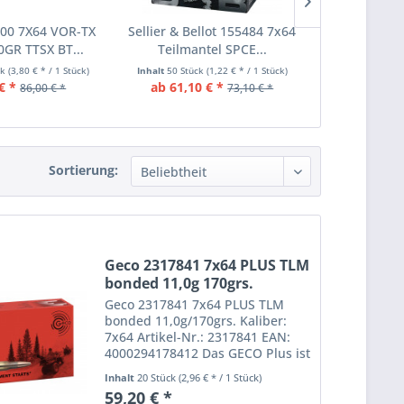
300 7X64 VOR-TX
Sellier & Bellot 155484 7x64
Sellier & 
GR TTSX BT...
Teilmantel SPCE...
7x64 TXRG 
ck
(3,80 € * / 1 Stück)
Inhalt
50 Stück
(1,22 € * / 1 Stück)
Inhalt
20 Stüc
€ *
ab 61,10 € *
ab 68,70 
86,00 € *
73,10 € *
Sortierung:
Geco 2317841 7x64 PLUS TLM
bonded 11,0g 170grs.
Geco 2317841 7x64 PLUS TLM
bonded 11,0g/170grs. Kaliber:
7x64 Artikel-Nr.: 2317841 EAN:
4000294178412 Das GECO Plus ist
Geschosstechnologie auf dem
Inhalt
20 Stück
(2,96 € * / 1 Stück)
neuesten Stand. Die Bonding-
59,20 € *
Technologie, also die extrem