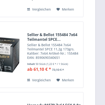
feste Lötverbindung des...
Vergleichen
Merken
Sellier & Bellot 155484 7x64
Teilmantel SPCE...
Sellier & Bellot 155484 7x64
Teilmantel SPCE 11,2g 173grs.
Kaliber: 7x64 Artikel-Nr.: 155484
EAN: 8590690340651
Jagdkugelpatrone von S&B mit
Inhalt
50 Stück
(1,22 € * / 1 Stück)
Teilmantelgeschoss und
ab 61,10 € *
73,10 € *
Schnittkante (cutted edge). Die
Schnittkante sorgt für
Schnitthaare am...
Vergleichen
Merken