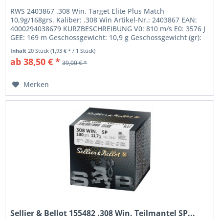
RWS 2403867 .308 Win. Target Elite Plus Match
10,9g/168grs. Kaliber: .308 Win Artikel-Nr.: 2403867 EAN:
4000294038679 KURZBESCHREIBUNG V0: 810 m/s E0: 3576 J
GEE: 169 m Geschossgewicht: 10,9 g Geschossgewicht (gr):
168 gr...
Inhalt
20 Stück
(1,93 € * / 1 Stück)
ab 38,50 € *
39,00 € *
Merken
Sellier & Bellot 155482 .308 Win. Teilmantel SP...