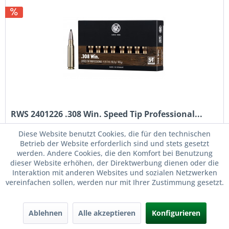
RWS 2401226 .308 Win. Speed Tip Professional...
Diese Website benutzt Cookies, die für den technischen
RWS 2401226 .308 Win. Speed Tip Professional
Betrieb der Website erforderlich sind und stets gesetzt
10,7g/165grs. Kaliber: .308 Win. Artikel-Nr.: 2401226 EAN:
werden. Andere Cookies, die den Komfort bei Benutzung
4000294012266 RWS hat nun ein passendes jagdliches
dieser Website erhöhen, der Direktwerbung dienen oder die
Geschoss entwickelt, welches...
Interaktion mit anderen Websites und sozialen Netzwerken
Inhalt
20 Stück
(4,45 € * / 1 Stück)
vereinfachen sollen, werden nur mit Ihrer Zustimmung gesetzt.
ab 89,00 € *
98,00 € *
Ablehnen
Alle akzeptieren
Konfigurieren
Merken