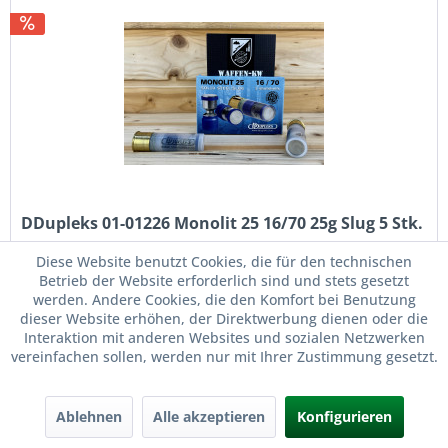
DDupleks 01-01226 Monolit 25 16/70 25g Slug 5 Stk.
Diese Website benutzt Cookies, die für den technischen
DDupleks 01-01226 Monolit 25 16/70 25g Slug 5 Stk.
Betrieb der Website erforderlich sind und stets gesetzt
Artikelnummer : 01-01226 EAN: 4751007981019 Hohe
werden. Andere Cookies, die den Komfort bei Benutzung
Präzision Verminderte Querschlägergefahr Hohe
dieser Website erhöhen, der Direktwerbung dienen oder die
Durchschlagsleistung Erhöhte Durchschlagskraft und...
Interaktion mit anderen Websites und sozialen Netzwerken
Inhalt
5 Stück
(2,20 € * / 1 Stück)
vereinfachen sollen, werden nur mit Ihrer Zustimmung gesetzt.
10,99 € *
12,09 € *
Ablehnen
Alle akzeptieren
Konfigurieren
Merken