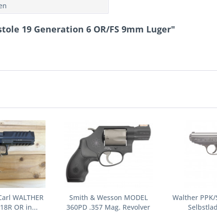
len
stole 19 Generation 6 OR/FS 9mm Luger"
 Carl WALTHER
Smith & Wesson MODEL
Walther PPK/S
18R OR in...
360PD .357 Mag. Revolver
Selbstlad