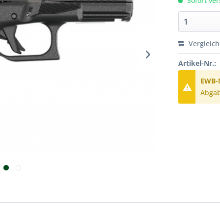
Sofort ver
Vergleic
Artikel-Nr.:
EWB-N
Abgab