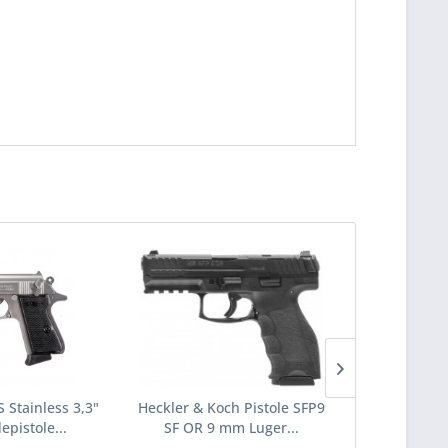
 Stainless 3,3"
Heckler & Koch Pistole SFP9
Heckler & K
epistole...
SF OR 9 mm Luger...
SF 9 mm