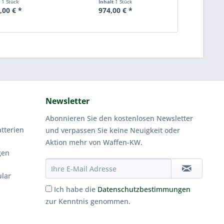
t
1 Stück
Inhalt
1 Stück
Inha
,00 € *
974,00 € *
894
Newsletter
Abonnieren Sie den kostenlosen Newsletter
tterien
und verpassen Sie keine Neuigkeit oder
Aktion mehr von Waffen-KW.
gen
ular
Ich habe die
Datenschutzbestimmungen
zur Kenntnis genommen.