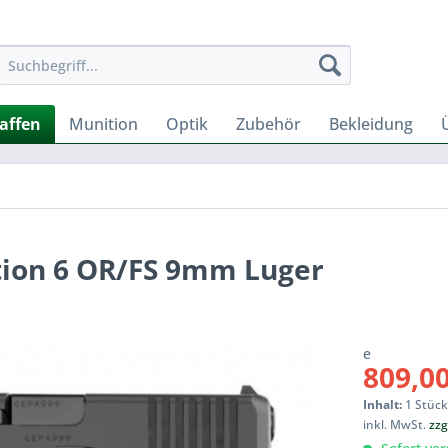
affen
Munition
Optik
Zubehör
Bekleidung
tion 6 OR/FS 9mm Luger
e
809,00
Inhalt:
1 Stüc
inkl. MwSt.
zzg