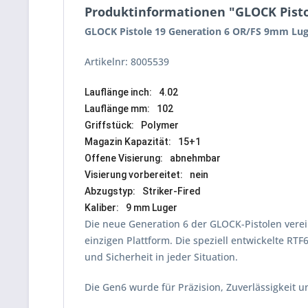
Produktinformationen "GLOCK Pisto
GLOCK Pistole 19 Generation 6 OR/FS 9mm Lug
Artikelnr: 8005539
Lauflänge inch:
4.02
Lauflänge mm:
102
Griffstück:
Polymer
Magazin Kapazität:
15+1
Offene Visierung:
abnehmbar
Visierung vorbereitet:
nein
Abzugstyp:
Striker-Fired
Kaliber:
9 mm Luger
Die neue Generation 6 der GLOCK-Pistolen vere
einzigen Plattform. Die speziell entwickelte R
und Sicherheit in jeder Situation.
Die Gen6 wurde für Präzision, Zuverlässigkeit 