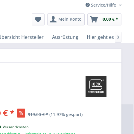
Service/Hilfe
Mein Konto
0,00 € *
Übersicht Hersteller
Ausrüstung
Hier geht es zu Fern

 € *
919,00 € *
(11,97% gespart)
k
l. Versandkosten