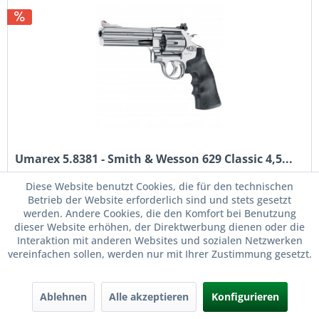
Umarex 5.8381 - Smith & Wesson 629 Classic 4,5...
Diese Website benutzt Cookies, die für den technischen
Umarex 5.8381 - Smith & Wesson 629 Classic 4,5 mm (.177)
Betrieb der Website erforderlich sind und stets gesetzt
BB - 5 Zoll Ein Stück Geschichte, der Urvater aller
werden. Andere Cookies, die den Komfort bei Benutzung
Magnum-Revolver, ein legendärer Klassiker – die Smith &
dieser Website erhöhen, der Direktwerbung dienen oder die
Wesson 629 Classic-Modelle haben viele...
Interaktion mit anderen Websites und sozialen Netzwerken
Inhalt
1 Stück
vereinfachen sollen, werden nur mit Ihrer Zustimmung gesetzt.
149,00 € *
199,90 € *
Ablehnen
Alle akzeptieren
Konfigurieren
Merken