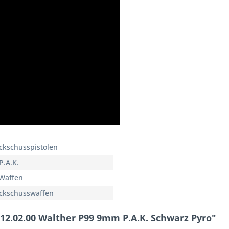
ckschusspistolen
.A.K.
 Waffen
ckschusswaffen
12.02.00 Walther P99 9mm P.A.K. Schwarz Pyro"