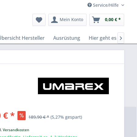
Service/Hilfe
Mein Konto
0,00 € *
Übersicht Hersteller
Ausrüstung
Hier geht es zu Fern

 € *
189,90 € *
(5,27% gespart)
k
l. Versandkosten