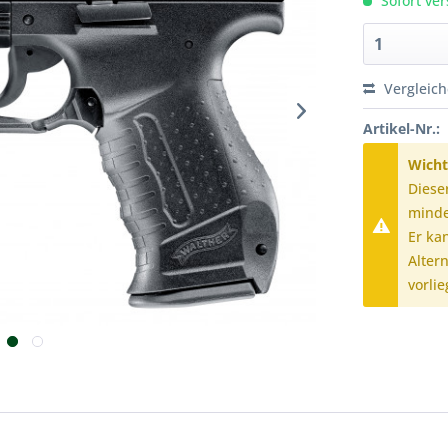
Sofort ver
Vergleic
Artikel-Nr.:
Wicht
Diese
minde
Er ka
Alter
vorlie