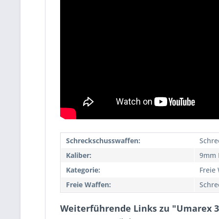
Schreckschusswaffen:
Schre
Kaliber:
9mm P
Kategorie:
Freie
Freie Waffen:
Schre
Weiterführende Links zu "Umarex 3