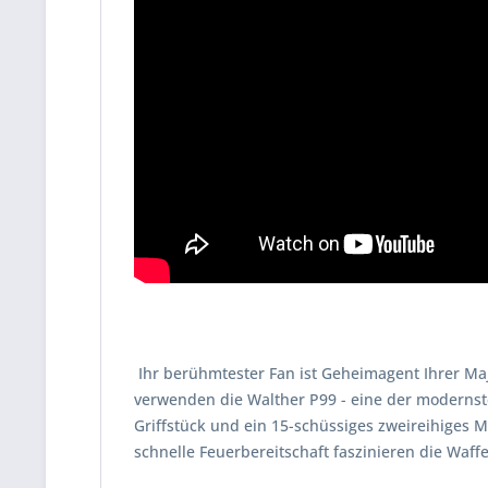
Ihr berühmtester Fan ist Geheimagent Ihrer Maje
verwenden die Walther P99 - eine der modernste
Griffstück und ein 15-schüssiges zweireihiges
schnelle Feuerbereitschaft faszinieren die Waf