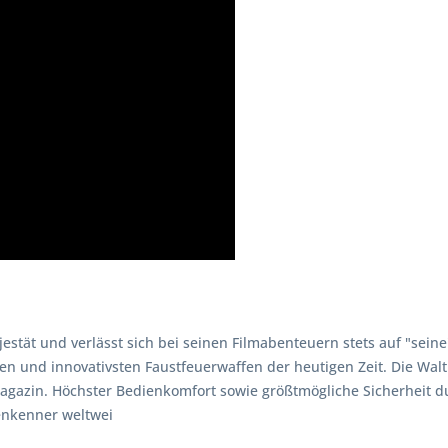
stät und verlässt sich bei seinen Filmabenteuern stets auf "seine"
n und innovativsten Faustfeuerwaffen der heutigen Zeit. Die Walt
 Magazin. Höchster Bedienkomfort sowie größtmögliche Sicherheit
fenkenner weltwei