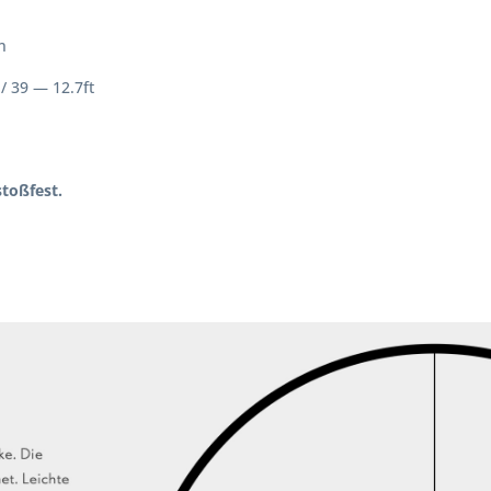
n
/ 39 — 12.7ft
stoßfest.