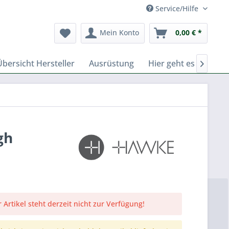
Service/Hilfe
Mein Konto
0,00 € *
Übersicht Hersteller
Ausrüstung
Hier geht es zu Fern

gh
 Artikel steht derzeit nicht zur Verfügung!