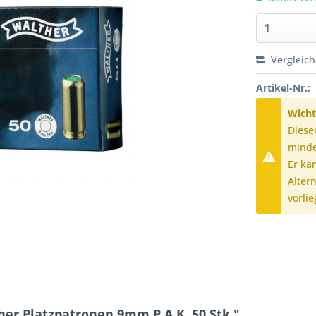
Vergleic
Artikel-Nr.:
Wicht
Diese
minde
Er ka
Alter
vorlie
er Platzpatronen 9mm P.A.K. 50 Stk."