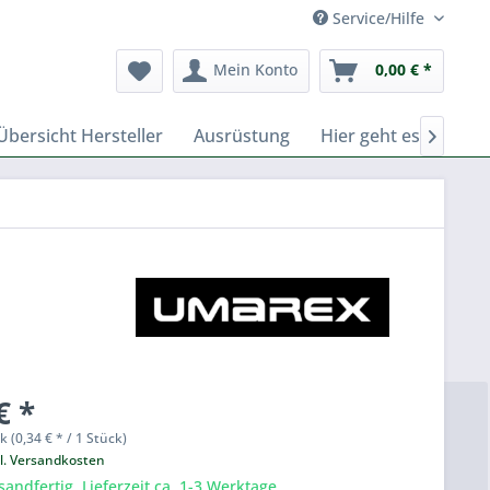
Service/Hilfe
Mein Konto
0,00 € *
Übersicht Hersteller
Ausrüstung
Hier geht es zu Fer

€ *
k (0,34 € * / 1 Stück)
l. Versandkosten
sandfertig, Lieferzeit ca. 1-3 Werktage