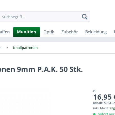
affen
Munition
Optik
Zubehör
Bekleidung
n
Knallpatronen
onen 9mm P.A.K. 50 Stk.
e
16,95 
Inhalt:
50 Stüc
inkl. MwSt.
zzg
Sofort ver