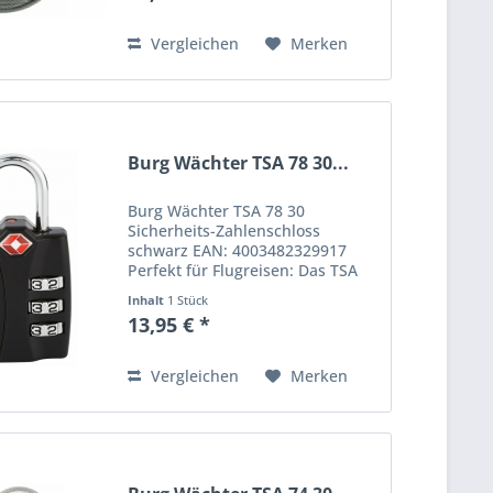
BURG-WÄCHTER ist die vielseitige
Anwendung. Verwenden Sie es
Vergleichen
Merken
nicht...
Burg Wächter TSA 78 30...
Burg Wächter TSA 78 30
Sicherheits-Zahlenschloss
schwarz EAN: 4003482329917
Perfekt für Flugreisen: Das TSA
78 Sicherheits-Zahlenschloss mit
Inhalt
1 Stück
AnzeigeSind Sie oft auf Reisen?
13,95 € *
Eine hochwertige
Gepäcksicherung kann hier nur
von Vorteil...
Vergleichen
Merken