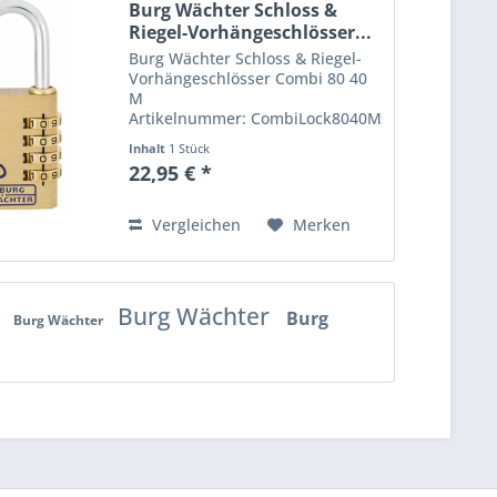
Burg Wächter Schloss &
Riegel-Vorhängeschlösser...
Burg Wächter Schloss & Riegel-
Vorhängeschlösser Combi 80 40
M
Artikelnummer: CombiLock8040MSB
EAN: 4003482022610
Inhalt
1 Stück
Verstellbares Zahlenschloss
22,95 € *
Combi Lock 80 Dieses praktische
Modell aus der BURG-WÄCHTER
Combi Lock Serie ist
Vergleichen
Merken
ausgestattet...
Burg Wächter
Burg
r
Burg Wächter