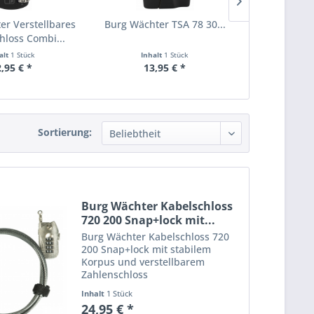
er Verstellbares
Burg Wächter TSA 78 30...
Burg Wächte
hloss Combi...
alt
1 Stück
Inhalt
1 Stück
Inha
,95 € *
13,95 € *
11,
Sortierung:
Burg Wächter Kabelschloss
720 200 Snap+lock mit...
Burg Wächter Kabelschloss 720
200 Snap+lock mit stabilem
Korpus und verstellbarem
Zahlenschloss
EAN: 4003482298305 Die
Inhalt
1 Stück
Besonderheit bei dem
24,95 € *
Kabelschloss Snap+Lock 200 von