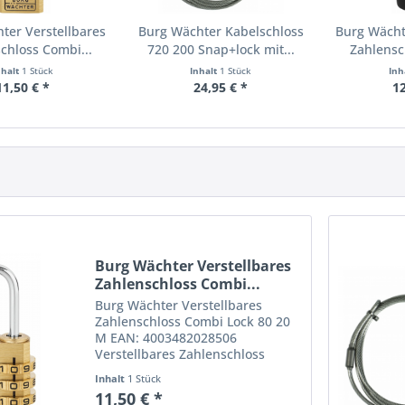
ter Verstellbares
Burg Wächter Kabelschloss
Burg Wächt
chloss Combi...
720 200 Snap+lock mit...
Zahlensc
nhalt
1 Stück
Inhalt
1 Stück
Inh
11,50 € *
24,95 € *
12
Burg Wächter Verstellbares
Zahlenschloss Combi...
Burg Wächter Verstellbares
Zahlenschloss Combi Lock 80 20
M EAN: 4003482028506
Verstellbares Zahlenschloss
Combi Lock 80 Dieses praktische
Inhalt
1 Stück
Modell aus der BURG-WÄCHTER
11,50 € *
Combi Lock Serie ist ausgestattet