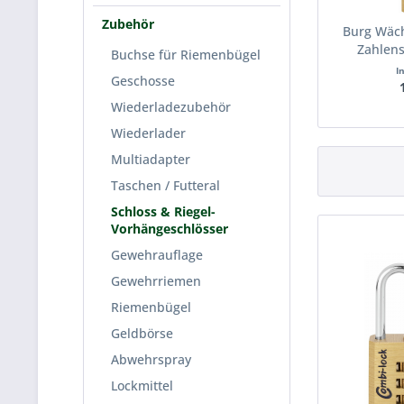
Zubehör
Burg Wäch
Zahlens
Buchse für Riemenbügel
I
Geschosse
Wiederladezubehör
Wiederlader
Multiadapter
Taschen / Futteral
Schloss & Riegel-
Vorhängeschlösser
Gewehrauflage
Gewehrriemen
Riemenbügel
Geldbörse
Abwehrspray
Lockmittel