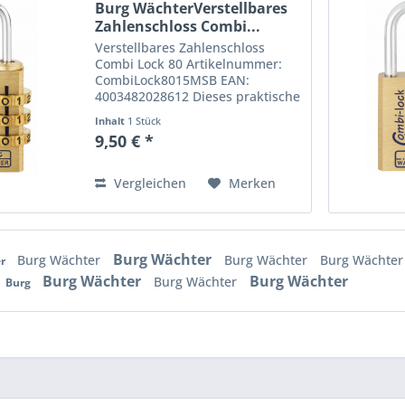
Burg WächterVerstellbares
Zahlenschloss Combi...
Verstellbares Zahlenschloss
Combi Lock 80 Artikelnummer:
CombiLock8015MSB EAN:
4003482028612 Dieses praktische
Modell aus der BURG-WÄCHTER
Inhalt
1 Stück
Combi Lock Serie ist ausgestattet
9,50 € *
mit einem besonders robusten
Korpus. Dieser besteht aus
massivem...
Vergleichen
Merken
Burg Wächter
Burg Wächter
Burg Wächter
Burg Wächte
er
Burg Wächter
Burg Wächter
Burg Wächter
Burg