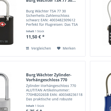
Burg Wächter TSA 77 30...
Burg Wächter TSA 77 30
Sicherheits-Zahlenschloss
schwarz EAN: 4003482309612
Perfekt für Flugreisen: Das TSA
77 Sicherheits-Zahlenschloss
Inhalt
1 Stück
Sind Sie oft auf Reisen? Eine
11,50 € *
hochwertige Gepäcksicherung
kann hier nur von Vorteil
sein.Besonders...
Vergleichen
Merken
Burg Wächter Zylinder-
Vorhängeschloss 770
ALUTITAN
Zylinder-Vorhängeschloss 770
ALUTITAN Artikelnummer:
770HB2026SB EAN: 400348236118
Das praktische und robuste
Vorhängeschloss von BURG-
Inhalt
1 Stück
WÄCHTER ist ausgestattet mit