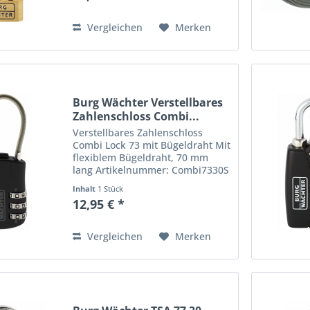
mit einem besonders robusten
Korpus....
Vergleichen
Merken
Burg Wächter Verstellbares
Zahlenschloss Combi...
Verstellbares Zahlenschloss
Combi Lock 73 mit Bügeldraht Mit
flexiblem Bügeldraht, 70 mm
lang Artikelnummer: Combi7330S
EAN: 4003482236819 Farbe:
Inhalt
1 Stück
schwarz • Verschluss Ø 4 mm •
12,95 € *
Drei Zahlenrollen • Persönlicher
Code frei wählbar Besonders...
Vergleichen
Merken