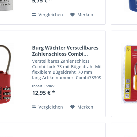
5,75 € *
einem massiven
Aluminiumkörper. Dieser bietet
einen guten Aufbruchschutz...
Vergleichen
Merken
Burg Wächter Verstellbares
Zahlenschloss Combi...
Verstellbares Zahlenschloss
Combi Lock 73 mit Bügeldraht Mit
flexiblem Bügeldraht, 70 mm
lang Artikelnummer: Combi7330S
EAN: 4003482236819 Farbe: rot •
Inhalt
1 Stück
Verschluss Ø 4 mm • Drei
12,95 € *
Zahlenrollen • Persönlicher Code
frei wählbar Besonders...
Vergleichen
Merken