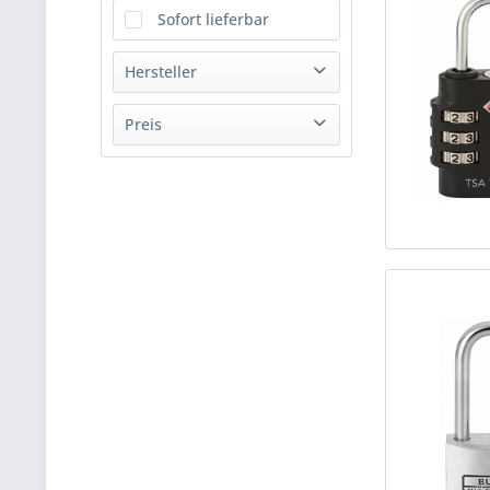
Sofort lieferbar
Hersteller
Burg-Wächter GmbH & Co. KG
Preis
von
5,75 €
bis
24,95 €