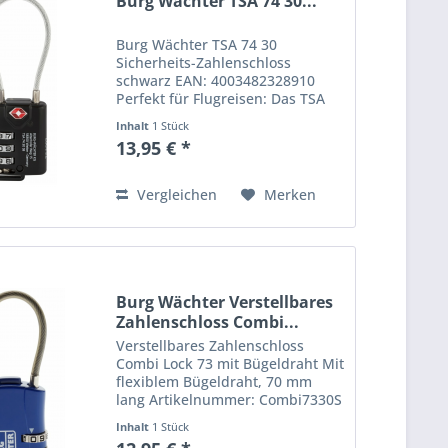
Burg Wächter TSA 74 30...
Burg Wächter TSA 74 30
Sicherheits-Zahlenschloss
schwarz EAN: 4003482328910
Perfekt für Flugreisen: Das TSA
74 Sicherheits-Zahlenschloss mit
Inhalt
1 Stück
flexiblem BügeldrahtSind Sie oft
13,95 € *
auf Reisen? Eine hochwertige
Gepäcksicherung kann hier nur
von...
Vergleichen
Merken
Burg Wächter Verstellbares
Zahlenschloss Combi...
Verstellbares Zahlenschloss
Combi Lock 73 mit Bügeldraht Mit
flexiblem Bügeldraht, 70 mm
lang Artikelnummer: Combi7330S
EAN: 4003482236819 Farbe: blau
Inhalt
1 Stück
• Verschluss Ø 4 mm • Drei