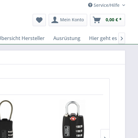
Service/Hilfe
Mein Konto
0,00 € *
bersicht Hersteller
Ausrüstung
Hier geht es zu Fern
