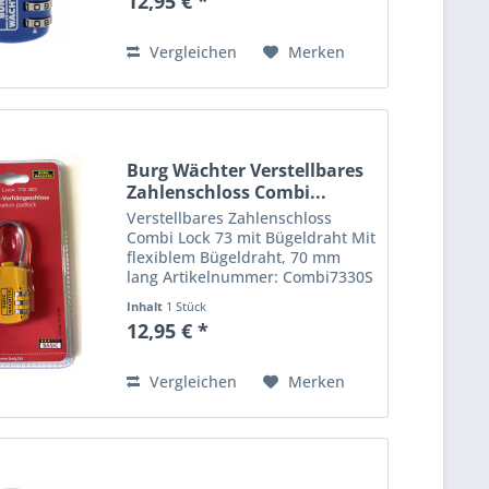
12,95 € *
Zahlenrollen • Persönlicher Code
frei wählbar Besonders...
Vergleichen
Merken
Burg Wächter Verstellbares
Zahlenschloss Combi...
Verstellbares Zahlenschloss
Combi Lock 73 mit Bügeldraht Mit
flexiblem Bügeldraht, 70 mm
lang Artikelnummer: Combi7330S
EAN: 4003482236819 Farbe: gelb •
Inhalt
1 Stück
Verschluss Ø 4 mm • Drei
12,95 € *
Zahlenrollen • Persönlicher Code
frei wählbar Besonders...
Vergleichen
Merken