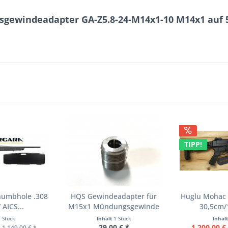
sgewindeadapter GA-Z5.8-24-M14x1-10 M14x1 auf 
TIPP!
humbhole .308
HQS Gewindeadapter für
Huglu Mohac S
 AICS...
M15x1 Mündungsgewinde
30,5cm/1
1 Stück
Inhalt
1 Stück
Inhal
*
29,00 € *
1.200,00 €
1.149,00 € *