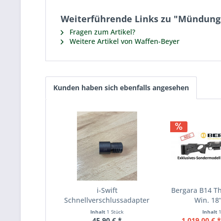
Weiterführende Links zu "Mündung
Fragen zum Artikel?
Weitere Artikel von Waffen-Beyer
Kunden haben sich ebenfalls angesehen
i-Swift
Bergara B14 T
Schnellverschlussadapter
Win. 18“
Adapter für...
Inhalt
1 Stück
Inhalt
45,90 € *
1.019,00 € 