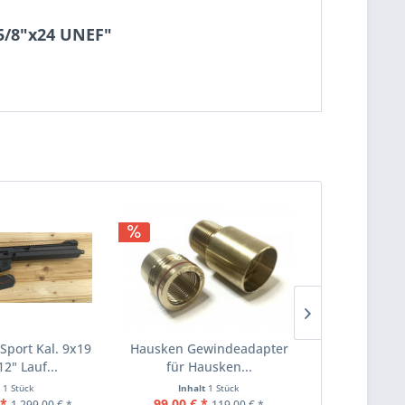
5/8"x24 UNEF"
port Kal. 9x19
Hausken Gewindeadapter
Jakel
2" Lauf...
für Hausken...
Schnel
Riemen
t
1 Stück
Inhalt
1 Stück
Inha
 *
99,00 € *
18
1.299,00 € *
119,00 € *