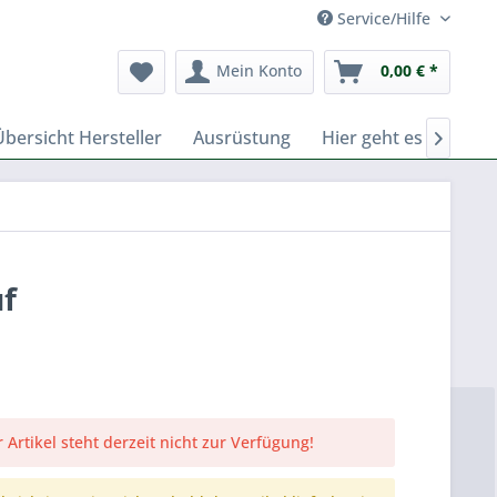
Service/Hilfe
Mein Konto
0,00 € *
Übersicht Hersteller
Ausrüstung
Hier geht es zu Fern

f
 Artikel steht derzeit nicht zur Verfügung!