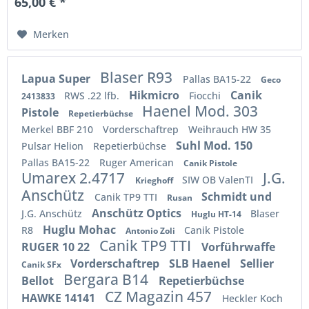
65,00 € *
Merken
Blaser R93
Lapua Super
Pallas BA15-22
Geco
Hikmicro
Canik
RWS .22 lfb.
Fiocchi
2413833
Haenel Mod. 303
Pistole
Repetierbüchse
Merkel BBF 210
Vorderschaftrep
Weihrauch HW 35
Suhl Mod. 150
Pulsar Helion
Repetierbüchse
Pallas BA15-22
Ruger American
Canik Pistole
Umarex 2.4717
J.G.
SIW OB ValenTI
Krieghoff
Anschütz
Schmidt und
Canik TP9 TTI
Rusan
Anschütz Optics
J.G. Anschütz
Blaser
Huglu HT-14
Huglu Mohac
R8
Canik Pistole
Antonio Zoli
Canik TP9 TTI
RUGER 10 22
Vorführwaffe
Vorderschaftrep
SLB Haenel
Sellier
Canik SFx
Bergara B14
Bellot
Repetierbüchse
CZ Magazin 457
HAWKE 14141
Heckler Koch