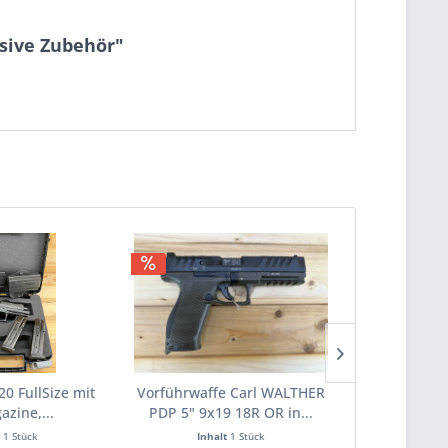
usive Zubehör"
TIPP!
20 FullSize mit
Vorführwaffe Carl WALTHER
Canik Pisto
azine,...
PDP 5" 9x19 18R OR in...
Kalib
t
1 Stück
Inhalt
1 Stück
Inha