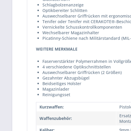
Schlagbolzenanzeige
Optikbereiter Schlitten
Auswechselbarer Griffrücken mit ergonom
Tenifer oder Tenifer mit CERAKOTE®-Beschi
Vernickelte Schusskontrollkomponenten
Wechselbarer Magazinhalter
Picatinny-Schiene nach Militärstandard (MIL
WEITERE MERKMALE
Faserverstärkter Polymerrahmen in Vollgröß
4 verschiedene Optikschnittstellen
Auswechselbarer Griffrücken (2 Größen)
Gezahnter Abzugsbügel
Beidseitiges Holster
Magazinlader
Reinigungsset
Kurzwaffen:
Pisto
Ersat
Waffenzubehör:
Monta
Kaliber:
9mm 