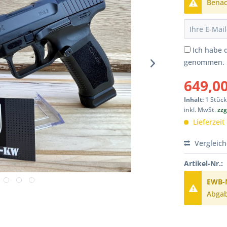
Benach
Ich habe 
genommen.
649,00
Inhalt:
1 Stüc
inkl. MwSt.
zzg
Lieferzeit
Vergleic
Artikel-Nr.:
EWB-N
Abgab