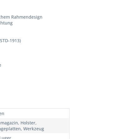
ischem Rahmendesign
chtung
-STD-1913)
e
len
zmagazin, Holster,
geplatten, Werkzeug
Luger