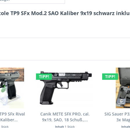
tole TP9 SFx Mod.2 SAO Kaliber 9x19 schwarz inkl
TIPP!
TIPP!
TP9 SFx Rival
Canik METE SFX PRO, cal.
SIG Sauer P3
Kaliber...
9x19, SAO, 18 Schuß.,...
3x Mag
1 Stück
Inhalt
1 Stück
Inhal