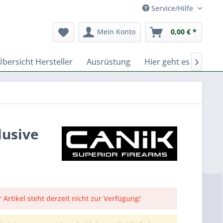
Service/Hilfe
Mein Konto
0,00 € *
Übersicht Hersteller
Ausrüstung
Hier geht es zu Fern

lusive
 Artikel steht derzeit nicht zur Verfügung!