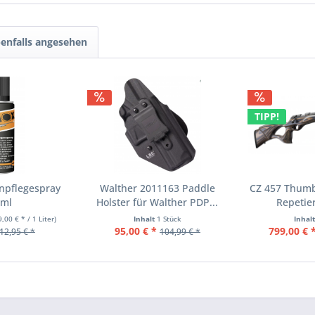
enfalls angesehen
TIPP!
npflegespray
Walther 2011163 Paddle
CZ 457 Thumbh
0ml
Holster für Walther PDP...
Repetie
9,00 € * / 1 Liter)
Inhalt
1 Stück
Inhal
95,00 € *
799,00 € 
12,95 € *
104,99 € *