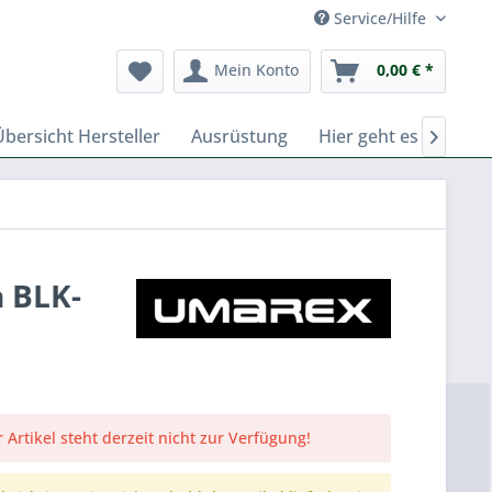
Service/Hilfe
Mein Konto
0,00 € *
Übersicht Hersteller
Ausrüstung
Hier geht es zu Fern

 BLK-
 Artikel steht derzeit nicht zur Verfügung!