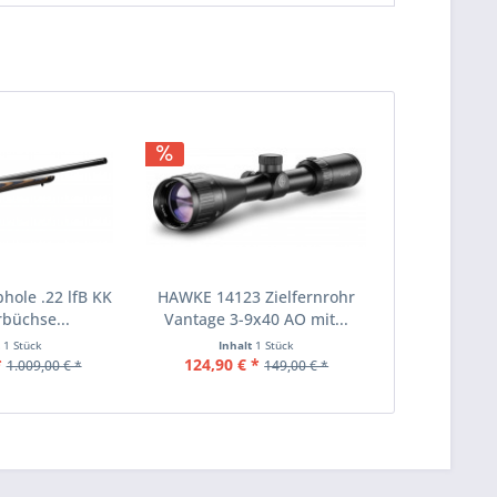
ole .22 lfB KK
HAWKE 14123 Zielfernrohr
rbüchse...
Vantage 3-9x40 AO mit...
t
1 Stück
Inhalt
1 Stück
*
124,90 € *
1.009,00 € *
149,00 € *