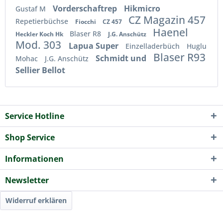
Vorderschaftrep
Hikmicro
Gustaf M
CZ Magazin 457
Repetierbüchse
Fiocchi
CZ 457
Haenel
Blaser R8
Heckler Koch Hk
J.G. Anschütz
Mod. 303
Lapua Super
Einzelladerbüch
Huglu
Blaser R93
Schmidt und
Mohac
J.G. Anschütz
Sellier Bellot
Service Hotline
Shop Service
Informationen
Newsletter
Widerruf erklären