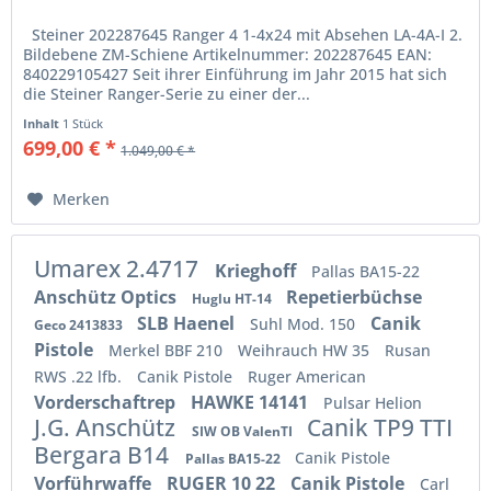
Steiner 202287645 Ranger 4 1-4x24 mit Absehen LA-4A-I 2.
Bildebene ZM-Schiene Artikelnummer: 202287645 EAN:
840229105427 Seit ihrer Einführung im Jahr 2015 hat sich
die Steiner Ranger-Serie zu einer der...
Inhalt
1 Stück
699,00 € *
1.049,00 € *
Merken
Umarex 2.4717
Krieghoff
Pallas BA15-22
Anschütz Optics
Repetierbüchse
Huglu HT-14
SLB Haenel
Canik
Suhl Mod. 150
Geco 2413833
Pistole
Merkel BBF 210
Weihrauch HW 35
Rusan
RWS .22 lfb.
Canik Pistole
Ruger American
Vorderschaftrep
HAWKE 14141
Pulsar Helion
J.G. Anschütz
Canik TP9 TTI
SIW OB ValenTI
Bergara B14
Canik Pistole
Pallas BA15-22
Vorführwaffe
RUGER 10 22
Canik Pistole
Carl