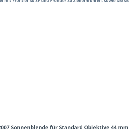
l mit Frontier 30 SF und Frontier 30 Zielfernrohren, sowie XB/X
2007 Sonnenblende für Standard Objektive 44 mm