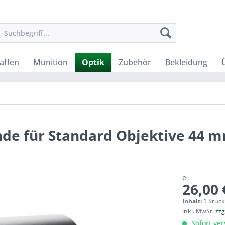
affen
Munition
Optik
Zubehör
Bekleidung
de für Standard Objektive 44 
e
26,00 
Inhalt:
1 Stüc
inkl. MwSt.
zzg
Sofort ver