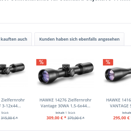
kauften auch
Kunden haben sich ebenfalls angesehen
Zielfernrohr
HAWKE 14276 Zielfernrohr
HAWKE 14161
 3-12x44...
Vantage 30WA 1,5-6x44...
VANTAGE SF
1 Stück
Inhalt
1 Stück
Inhal
309,00 € *
295,00 € 
315,00 € *
379,00 € *