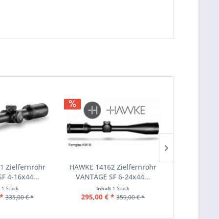
 Zielfernrohr
HAWKE 14162 Zielfernrohr
HAWKE 1321
 4-16x44...
VANTAGE SF 6-24x44...
KOMPAKT 4-1
t
1 Stück
Inhalt
1 Stück
Inha
*
295,00 € *
399,00 
335,00 € *
359,00 € *