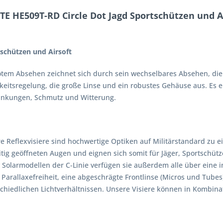
E HE509T-RD Circle Dot Jagd Sportschützen und A
schützen und Airsoft
t rotem Absehen zeichnet sich durch sein wechselbares Absehen, d
keitsregelung, die große Linse und ein robustes Gehäuse aus. Es e
ankungen, Schmutz und Witterung.
sere Reflexvisiere sind hochwertige Optiken auf Militärstandard z
itig geöffneten Augen und eignen sich somit für Jäger, Sportschüt
olarmodellen der C-Linie verfügen sie außerdem alle über eine i
arallaxefreiheit, eine abgeschrägte Frontlinse (Micros und Tubes) 
chiedlichen Lichtverhältnissen. Unsere Visiere können in Kombinat