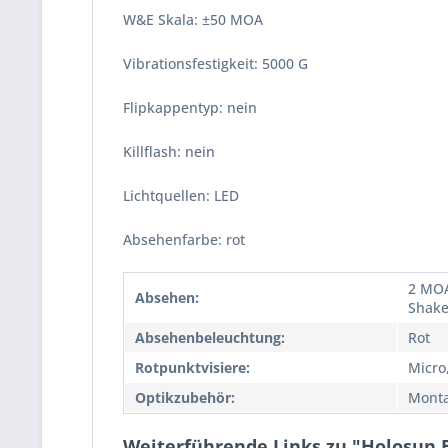
W&E Skala: ±50 MOA
Vibrationsfestigkeit: 5000 G
Flipkappentyp: nein
Killflash: nein
Lichtquellen: LED
Absehenfarbe: rot
2 MOA
Absehen:
Shake
Absehenbeleuchtung:
Rot
Rotpunktvisiere:
Micro
Optikzubehör:
Monta
Weiterführende Links zu "Holosun E