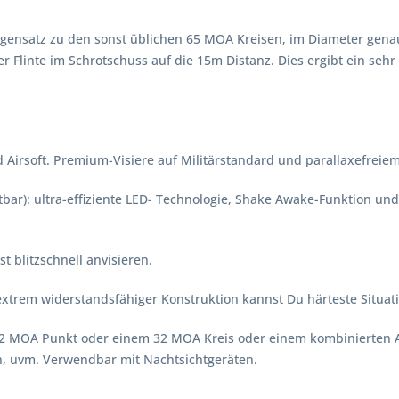
Gegensatz zu den sonst üblichen 65 MOA Kreisen, im Diameter gena
der Flinte im Schrotschuss auf die 15m Distanz. Dies ergibt ein seh
d Airsoft. Premium-Visiere auf Militärstandard und parallaxefreie
bar): ultra-effiziente LED- Technologie, Shake Awake-Funktion un
t blitzschnell anvisieren.
extrem widerstandsfähiger Konstruktion kannst Du härteste Situat
 MOA Punkt oder einem 32 MOA Kreis oder einem kombinierten Abs
n, uvm. Verwendbar mit Nachtsichtgeräten.