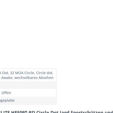
 Dot, 32 MOA Circle, Circle dot,
 Awake, wechselbares Absehen
, Offen
geplatte
LITE HE509T-RD Circle Dot Jagd Sportschützen und