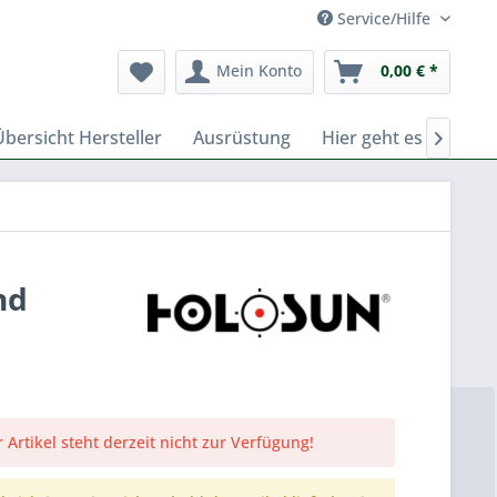
Service/Hilfe
Mein Konto
0,00 € *
Übersicht Hersteller
Ausrüstung
Hier geht es zu Fern

nd
 Artikel steht derzeit nicht zur Verfügung!