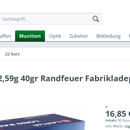
affen
Munition
Optik
Zubehör
Bekleidung
.22 kurz
2,59g 40gr Randfeuer Fabriklad
e
16,85 
Inhalt:
50 Stüc
inkl. MwSt.
zzg