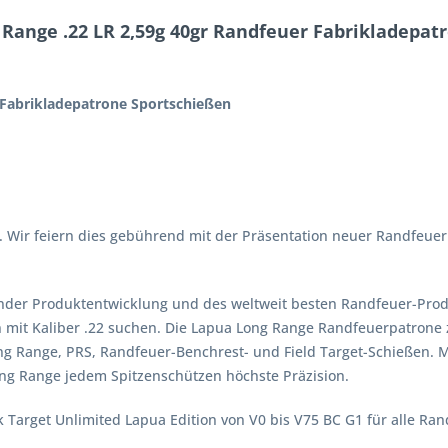
Range .22 LR 2,59g 40gr Randfeuer Fabrikladepat
 Fabrikladepatrone Sportschießen
tät. Wir feiern dies gebührend mit der Präsentation neuer Randfeu
der Produktentwicklung und des weltweit besten Randfeuer-Produk
 mit Kaliber .22 suchen. Die Lapua Long Range Randfeuerpatrone z
Long Range, PRS, Randfeuer-Benchrest- und Field Target-Schießen. 
ong Range jedem Spitzenschützen höchste Präzision.
k Target Unlimited Lapua Edition von V0 bis V75 BC G1 für alle Ra