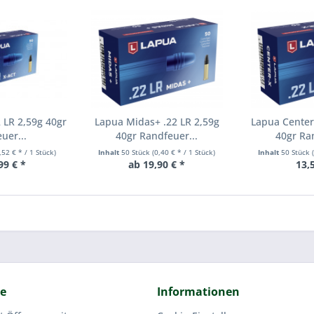
 LR 2,59g 40gr
Lapua Midas+ .22 LR 2,59g
Lapua Center
uer...
40gr Randfeuer...
40gr Ra
,52 € * / 1 Stück)
Inhalt
50 Stück
(0,40 € * / 1 Stück)
Inhalt
50 Stück
99 € *
ab 19,90 € *
13,
ce
Informationen