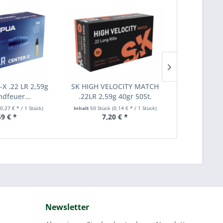
-X .22 LR 2,59g
SK HIGH VELOCITY MATCH
SK Standard 
ndfeuer...
.22LR 2,59g 40gr 50St.
Rifle 50
(0,27 € * / 1 Stück)
Inhalt
50 Stück
(0,14 € * / 1 Stück)
Inhalt
50 Stüc
59 € *
7,20 € *
ab 7,90
Newsletter