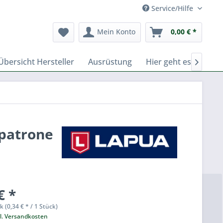
Service/Hilfe
Mein Konto
0,00 € *
Übersicht Hersteller
Ausrüstung
Hier geht es zu Fer

epatrone
€ *
k (0,34 € * / 1 Stück)
l. Versandkosten