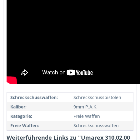
Schreckschusswaffen:
Schreckschusspistolen
Kaliber:
9mm P.A.K.
Kategorie:
Freie Waffen
Freie Waffen:
Schreckschusswaffen
Weiterführende Links zu "Umarex 310.02.00