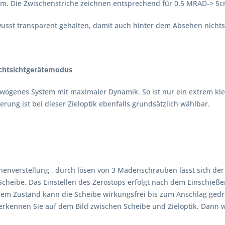
m. Die Zwischenstriche zeichnen entsprechend für 0,5 MRAD-> 5c
usst transparent gehalten, damit auch hinter dem Absehen nichts
achtsichtgerätemodus
gewogenes System mit maximaler Dynamik. So ist nur ein extrem kl
rung ist bei dieser Zieloptik ebenfalls grundsätzlich wählbar.
nverstellung , durch lösen von 3 Madenschrauben lässt sich der 
heibe. Das Einstellen des Zerostops erfolgt nach dem Einschießen
sem Zustand kann die Scheibe wirkungsfrei bis zum Anschlag ged
rkennen Sie auf dem Bild zwischen Scheibe und Zieloptik. Dann wi