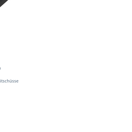
n
itschüsse