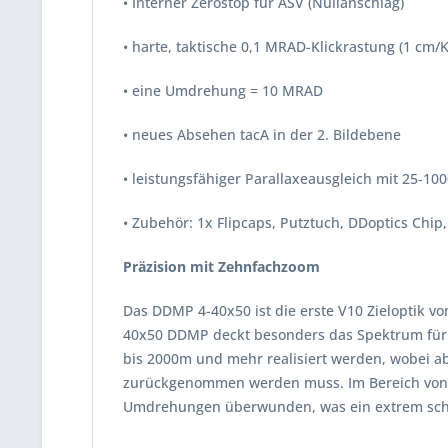
• Interner Zerostop für ASV (Nullanschlag)
• harte, taktische 0,1 MRAD-Klickrastung (1 cm/K
• eine Umdrehung = 10 MRAD
• neues Absehen tacA in der 2. Bildebene
• leistungsfähiger Parallaxeausgleich mit 25-10
• Zubehör: 1x Flipcaps, Putztuch, DDoptics Chip, 
Präzision mit Zehnfachzoom
Das DDMP 4-40x50 ist die erste V10 Zieloptik v
40x50 DDMP deckt besonders das Spektrum für 
bis 2000m und mehr realisiert werden, wobei a
zurückgenommen werden muss. Im Bereich von 10
Umdrehungen überwunden, was ein extrem schn