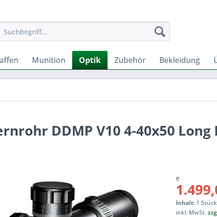
affen
Munition
Optik
Zubehör
Bekleidung
fernrohr DDMP V10 4-40x50 Long
e
1.499,
Inhalt:
1 Stüc
inkl. MwSt.
zzg