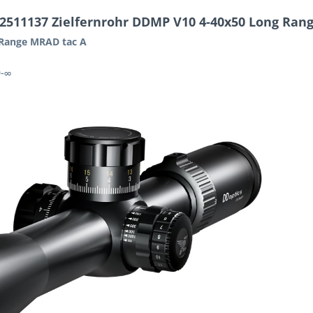
2511137 Zielfernrohr DDMP V10 4-40x50 Long Ran
 Range MRAD tac A
0-∞