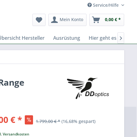
Service/Hilfe
Mein Konto
0,00 € *
Übersicht Hersteller
Ausrüstung
Hier geht es zu Fern

 Range
00 € *
1.799,00 € *
(16,68% gespart)
k
l. Versandkosten