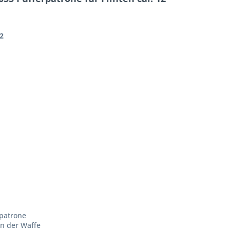
2
lpatrone
n der Waffe