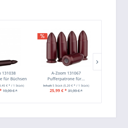
 131038
A-Zoom 131067
Sellier & Be
e für Büchsen
Pufferpatrone für...
Super Tr
-06...
8,45 € * / 1 Stück)
Inhalt
5 Stück
(5,20 € * / 1 Stück)
Inhalt
25 Stüc
*
25,99 € *
ab 10,90
19,99 € *
31,99 € *