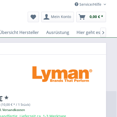
Service/Hilfe
Mein Konto
0,00 € *
Übersicht Hersteller
Ausrüstung
Hier geht es zu Fer

€ *
 (10,00 € * / 1 Stück)
l. Versandkosten
sandfertig, Lieferzeit ca. 1-3 Werktage