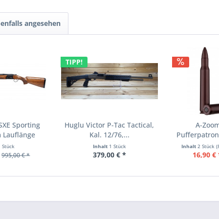
enfalls angesehen
TIPP!
SXE Sporting
Huglu Victor P-Tac Tactical,
A-Zoom
 Lauflänge
Kal. 12/76,...
Pufferpatron
.30
1 Stück
Inhalt
1 Stück
Inhalt
2 Stück
(
379,00 € *
16,90 € 
995,00 € *