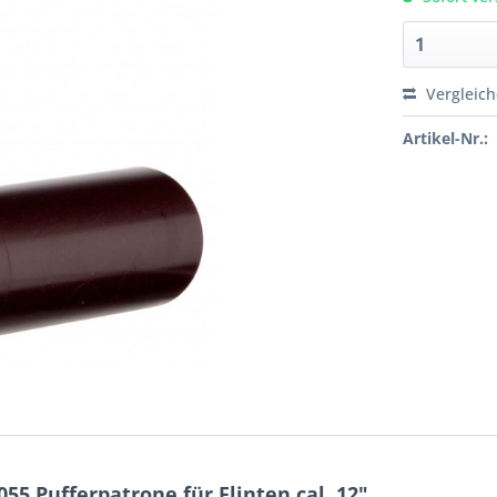
Vergleic
Artikel-Nr.:
5 Pufferpatrone für Flinten cal. 12"